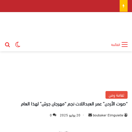
بح
الوضع ال
القائمة
ثقافة وفن
“صوت الأردن” عمر العبداللات نجم “مهرجان جرش” لهذا العام
boubaker Elmguielle
أ
20 يوليو 2025
0
ر
س