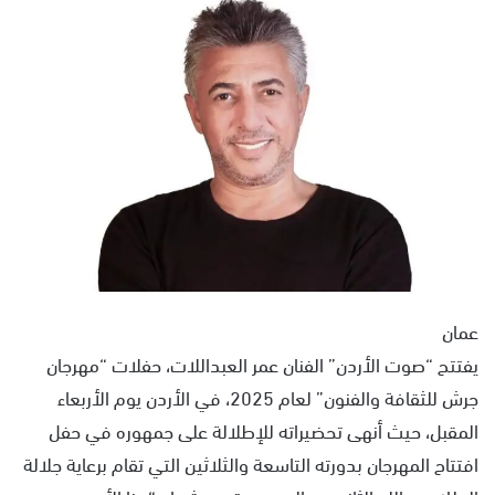
ل
ب
ر
ي
د
ا
إ
ل
ك
ت
ر
و
عمان
ن
يفتتح “صوت الأردن” الفنان عمر العبداللات، حفلات “مهرجان
ي
ا
جرش للثقافة والفنون” لعام 2025، في الأردن يوم الأربعاء
المقبل، حيث أنهى تحضيراته للإطلالة على جمهوره في حفل
افتتاح المهرجان بدورته التاسعة والثلاثين التي تقام برعاية جلالة