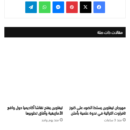
بينتيريست
ماسنجر
واتساب
تيلقرام
مقالات ذات صلة
مهرجان تيفاوين يسلط الضوء على كنوز
تيفاوين يفتح نقاشا أكاديميا حول واقع
تافراوت التراثية في ندوة علمية بأملن
الأمازيغية وآفاق تطويرها
منذ 3 ساعات
منذ يوم واحد