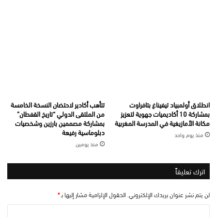
انطلاق أولمبياد تيفيناغ بتافراوت
تتأهب أكادير لاحتضان النسخة الخامسة
بمشاركة 10 أكاديميات جهوية لتعزيز
من الملتقى الدولي “تاريخ القفطان”
مكانة الأمازيغية في المدرسة المغربية
بمشاركة مصممين بارزين وشخصيات
دبلوماسية رفيعة
منذ يوم واحد
منذ يومين
اترك تعليقاً
لن يتم نشر عنوان بريدك الإلكتروني.
الحقول الإلزامية مشار إليها بـ
*
ا