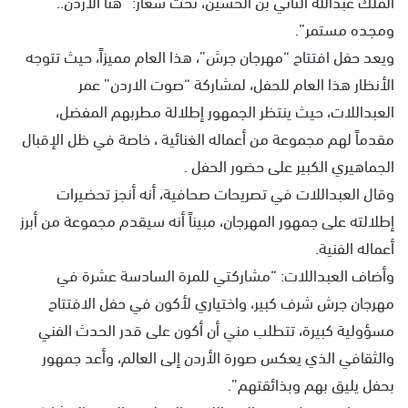
الملك عبدالله الثاني بن الحسين، تحت شعار: “هنا الأردن..
ومجده مستمر”.
ويعد حفل افتتاح “مهرجان جرش”، هذا العام مميزاً، حيث تتوجه
الأنظار هذا العام للحفل، لمشاركة “صوت الاردن” عمر
العبداللات، حيث ينتظر الجمهور إطلالة مطربهم المفضل،
مقدماً لهم مجموعة من أعماله الغنائية ، خاصة في ظل الإقبال
الجماهيري الكبير على حضور الحفل .
وقال العبداللات في تصريحات صحافية، أنه أنجز تحضيرات
إطلالته على جمهور المهرجان، مبيناً أنه سيقدم مجموعة من أبرز
أعماله الفنية.
وأضاف العبداللات: “مشاركتي للمرة السادسة عشرة في
مهرجان جرش شرف كبير، واختياري لأكون في حفل الافتتاح
مسؤولية كبيرة، تتطلب مني أن أكون على قدر الحدث الفني
والثقافي الذي يعكس صورة الأردن إلى العالم، وأعد جمهور
بحفل يليق بهم وبذائقتهم”.