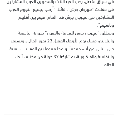
في سياق متصل، رحب العبداللات بالمطربين العرب المشاركين
في حفلات “مهرجان جرش”، قائلاً: “أرحب بجميع النجوم العرب
المشاركين في مهرجان جرش هذا العام، فهم بين أهلهم
وناسهم”.
وينطلق “مهرجان جرش للثقافة والفنون” بدورته التاسعة
والثلاثين، مساء يوم الأربعاء المقبل 23 تموز الحالي، ويستمر
حتى الثاني من آب، مقدماً برنامجاً متنوعاً بين الفعاليات الفنية
والثقافية والفلكلورية، بمشاركة 37 دولة من مختلف أنحاء
العالم.