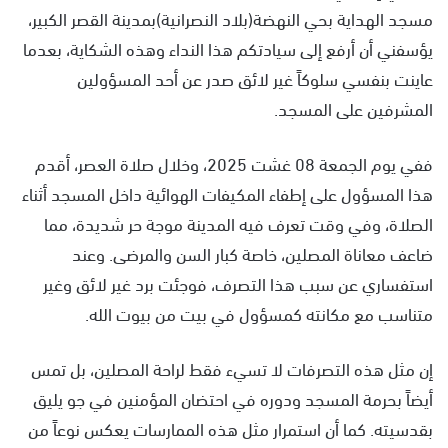
مسجد الهداية بحي النهضة(بلاد النصرانية)بمدينة القصر الكبير،
يؤسفني أن أرفع إلى سيادتكم هذا النداء وهذه الشكاية، بعدما
عاينت بنفسي سلوكاً غير لائق صدر عن أحد المسؤولين
المشرفين على المسجد.
ففي يوم الجمعة 08 غشت 2025، وخلال صلاة العصر، أقدم
هذا المسؤول على إطفاء المكيفات الهوائية داخل المسجد أثناء
الصلاة، وفي وقت تعرف فيه المدينة موجة حر شديدة، مما
ضاعف معاناة المصلين، خاصة كبار السن والمرضى. وعند
استفساري عن سبب هذا التصرف، فوجئت برد غير لائق وغير
متناسب مع مكانته كمسؤول في بيت من بيوت الله.
إن مثل هذه التصرفات لا تسيء فقط لراحة المصلين، بل تمس
أيضاً بحرمة المسجد ودوره في احتضان المؤمنين في جو يليق
بقدسيته. كما أن استمرار مثل هذه الممارسات يعكس نوعاً من