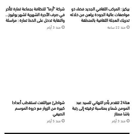
بيكيز : المركب الثقافي الجديد فضاء ذو
شركة “أرما” للنظافة بجماعة تمارة تتأخر
مواصفات عالية الجودة يراهن من خلاله
في صرف الأجرة الشهرية لشهر يوليوز…
تحريك العجلة الثقافية بالمنطقة
والنقابة تدخل على الخط تمارة : مراسلة
منذ 22 ساعة
منذ 3 أيام
هنا24 تتقدم بأحر التهاني للسيد عبد
شواطئ ميراللفت تستقطب أعدادا
المومن شماع بمناسبة ترقيته إلى رتبة
كبيرة من الزوار مع ذروة الموسم
باشا ممتاز
الصيفي
منذ 3 أيام
منذ 5 أيام