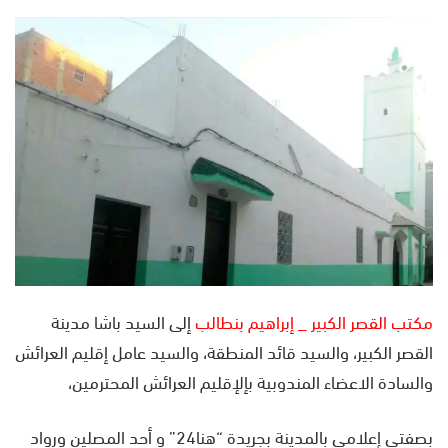
ر
س
ل
ب
ر
ي
د
ا
إ
ل
ك
ت
ر
مكتب القصر الكبير _ إبراهيم بنطالب
إلى السيد باشا مدينة
و
القصر الكبير، والسيد قائد المنطقة، والسيد عامل إقليم العرائش
ن
ي
والسادة الاعضاء المندوبية بإلإقليم العرائش المحترمين،
ا
بصفتي إعلامي بالمدينة بجريدة “هنا24” و أحد المصلين ورواد