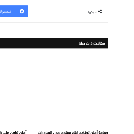
شاركها
فيسبوك
مقالات ذات صلة
جماعة أملن تحتضن لقاء مفتوحا حول المبادرات
أملن تراهن على كفا