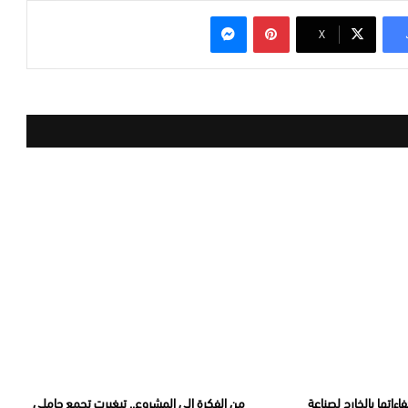
بينتيريست
ماسنجر
‫X
ءاتها بالخارج لصناعة
من الفكرة إلى المشروع.. تيغيرت تجمع حاملي