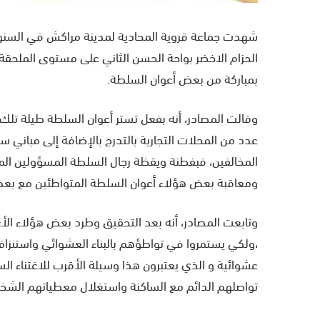
شهدت جماعة قروية المحادية لمدينة مراكش في السنوات
الحزام الاخضر بواحة الحسن الثاني على مستوى الملحقة 
بمباركة من بعض أعوان السلطة.
وقالت المصادر، أنه بفعل تستر أعوان السلطة طيلة تلك 
عدد من المحلات التجارية بالتدرج بالإضافة إلى مباني س
المخالفين، فبفطنة ويقظة رجال السلطة المسؤولين المب
ومعاقبة بعض هؤلاء أعوان السلطة المتواطئين مع بعض 
وتابعت المصادر، أنه بعد التحقيق وطرد بعض هؤلاء ال
،ولكي يستمروا في تواطؤهم بالبناء العشوائي واستنزاف 
عشوائية و الذي يعتبرون هذا وسيلة الأقرب للاغتناء ال
تواصلهم الدائم مع الساكنة واستغلال معطياتهم الشخصي