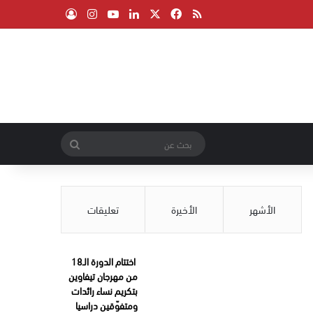
‫X
فيسبوك
ملخص الموقع RSS
لينكدإن
‫YouTube
انستقرام
تسجيل الدخول
بحث
عن
الأشهر
الأخيرة
تعليقات
اختتام الدورة الـ18
من مهرجان تيفاوين
بتكريم نساء رائدات
ومتفوّقين دراسيا