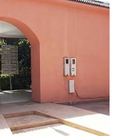
ر
ي
د
ا
إ
ل
ك
ت
ر
و
ن
ي
ا