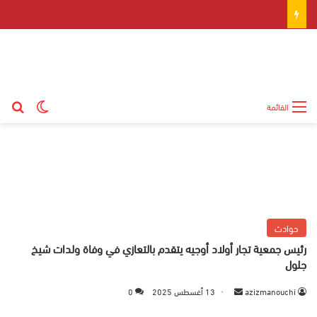
بح
الوضع ال
القائمة
حوادث
رئيس جمعية تجار أولاد أوجيه يتقدم بالتعازي في وفاة ولدات شيخ
جلول
azizmanouchi
أ
13 أغسطس 2025
0
ر