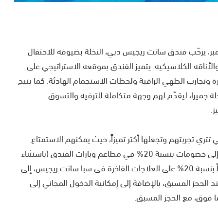
اليوم الوطني السعودي الذي يصادف 23 سبتمبر، يرحّب فندق سانت ريجيس دبي، النخلة بضيوفه للاحتفال
الأناقة الكلاسيكية. يتميز الفندق بموقعه الاستراتيجي على
خرة وتجارب الطهي الراقية ولحظات الاستجمام الهادئة. كما يتيح
 جميرا، ليقدّم لهم وجهة متكاملة للترفيه والتسوق
ز.
ي تثري تجربتهم وتجعلها أكثر تميزاً، حيث يمكنهم الاستمتاع
ببوفيه فطور يومي مجاني في مطعم كورديليا، إضافة إلى خصومات بنسبة 20% في مطاعم وبارات الفندق (باستثناء
خدمة الطعام داخل الغرف). كما تشمل الامتيازات خصماً بنسبة 20% على العلاجات الفاخرة في سبا سانت ريجيس، إلى
اي عند الحجز المسبق، بالإضافة إلى إمكانية الدخول المجاني إلى