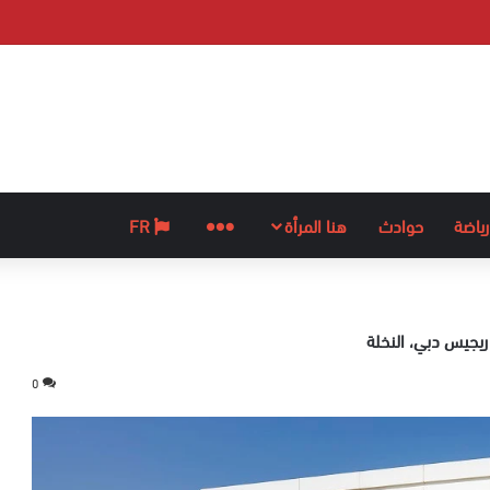
رياضة
حوادث
هنا المرأة
المزيد
FR
يجيس دبي، النخلة
0