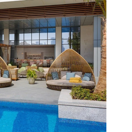
ر
ي
د
ا
إ
ل
ك
ت
ر
و
ن
ي
ا