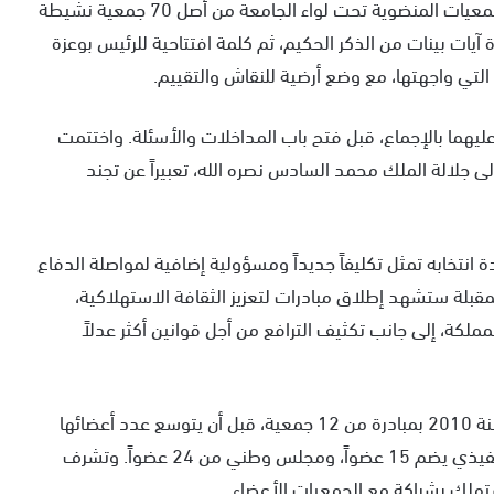
وقد حضر أشغال الجمع العام ما يقارب 60 ممثلاً عن الجمعيات المنضوية تحت لواء الجامعة من أصل 70 جمعية نشيطة
آيات بينات من الذكر الحكيم، ثم كلمة افتتاحية للرئيس بوعزة
 التي واجهتها، مع وضع أرضية للنقاش والتقييم.
ليهما بالإجماع، قبل فتح باب المداخلات والأسئلة. واختتمت
ى جلالة الملك محمد السادس نصره الله، تعبيراً عن تجند
ة انتخابه تمثل تكليفاً جديداً ومسؤولية إضافية لمواصلة الدفاع
بلة ستشهد إطلاق مبادرات لتعزيز الثقافة الاستهلاكية،
ة، إلى جانب تكثيف الترافع من أجل قوانين أكثر عدلاً
يذكر أن الجامعة المغربية لحقوق المستهلك تأسست سنة 2010 بمبادرة من 12 جمعية، قبل أن يتوسع عدد أعضائها
ليصل اليوم إلى أزيد من 70 جمعية، إضافة إلى مكتب تنفيذي يضم 15 عضواً، ومجلس وطني من 24 عضواً. وتشرف