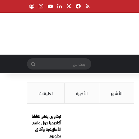
‫X
فيسبوك
ملخص الموقع RSS
لينكدإن
‫YouTube
انستقرام
تسجيل الدخول
بحث
عن
الأشهر
الأخيرة
تعليقات
تيفاوين يفتح نقاشا
أكاديميا حول واقع
الأمازيغية وآفاق
تطويرها