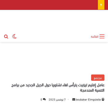
بح
الوضع ال
القائمة
مجتمع
عامل إقليم تيزنيت يترأس لقاء تشاوريا حول الجيل الجديد من برامج
التنمية المندمجة
boubaker Elmguielle
أ
7 نوفمبر 2025
0
ر