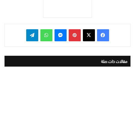
بينتيريست
ماسنجر
واتساب
تيلقرام
مقالات ذات صلة