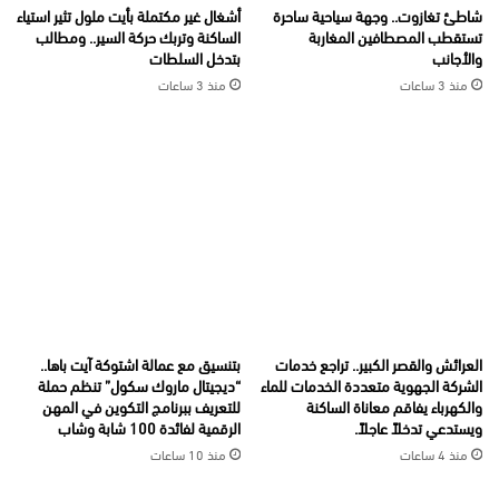
شاطئ تغازوت.. وجهة سياحية ساحرة
أشغال غير مكتملة بأيت ملول تثير استياء
تستقطب المصطافين المغاربة
الساكنة وتربك حركة السير.. ومطالب
والأجانب
بتدخل السلطات
منذ 3 ساعات
منذ 3 ساعات
العرائش والقصر الكبير.. تراجع خدمات
بتنسيق مع عمالة اشتوكة آيت باها..
الشركة الجهوية متعددة الخدمات للماء
“ديجيتال ماروك سكول” تنظم حملة
والكهرباء يفاقم معاناة الساكنة
للتعريف ببرنامج التكوين في المهن
ويستدعي تدخلاً عاجلاً.
الرقمية لفائدة 100 شابة وشاب
منذ 4 ساعات
منذ 10 ساعات