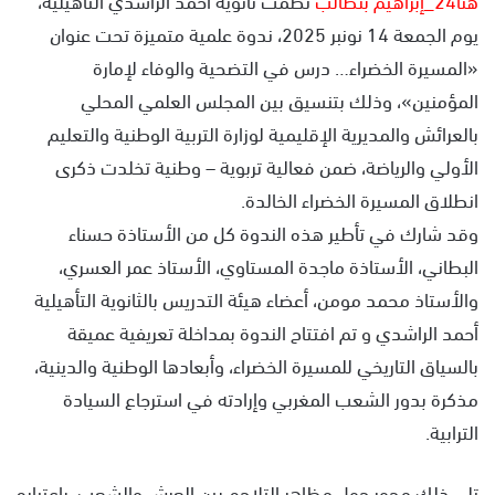
يوم الجمعة 14 نونبر 2025، ندوة علمية متميزة تحت عنوان
«المسيرة الخضراء… درس في التضحية والوفاء لإمارة
المؤمنين»، وذلك بتنسيق بين المجلس العلمي المحلي
بالعرائش والمديرية الإقليمية لوزارة التربية الوطنية والتعليم
الأولي والرياضة، ضمن فعالية تربوية – وطنية تخلدت ذكرى
انطلاق المسيرة الخضراء الخالدة.
وقد شارك في تأطير هذه الندوة كل من الأستاذة حسناء
البطاني، الأستاذة ماجدة المستاوي، الأستاذ عمر العسري،
والأستاذ محمد مومن، أعضاء هيئة التدريس بالثانوية التأهيلية
أحمد الراشدي و تم افتتاح الندوة بمداخلة تعريفية عميقة
بالسياق التاريخي للمسيرة الخضراء، وأبعادها الوطنية والدينية،
مذكرة بدور الشعب المغربي وإرادته في استرجاع السيادة
الترابية.
تلى ذلك محور حول مظاهر التلاحم بين العرش والشعب، باعتباره