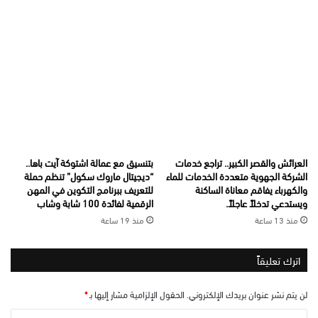
العرائش والقصر الكبير.. تراجع خدمات
بتنسيق مع عمالة اشتوكة آيت باها..
الشركة الجهوية متعددة الخدمات للماء
“ديجيتال ماروك سكول” تنظم حملة
والكهرباء يفاقم معاناة الساكنة
للتعريف ببرنامج التكوين في المهن
ويستدعي تدخلاً عاجلاً.
الرقمية لفائدة 100 شابة وشاب
منذ 13 ساعة
منذ 19 ساعة
اترك تعليقاً
لن يتم نشر عنوان بريدك الإلكتروني.
الحقول الإلزامية مشار إليها بـ
*