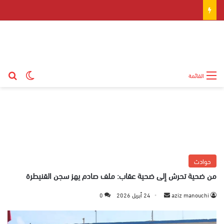
بح
الوضع ال
القائمة
حوادث
من ضحية تحرش إلى ضحية عقاب: ملف صادم يهز سجن القنيطرة
aziz manouchi
أ
24 أبريل 2026
0
ر
س