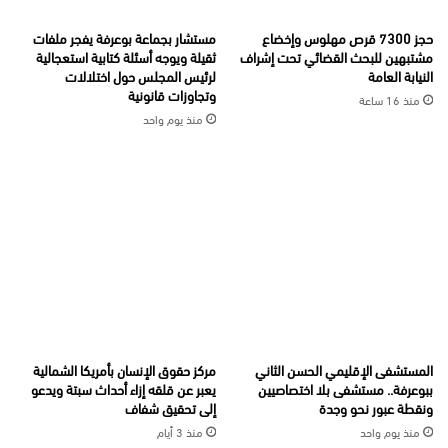
حجز 7300 قرص مهلوس وإخضاع
مستشار بجماعة بوعرفة يفجر ملفات
مشتبهين للبحث القضائي تحت إشراف
ثقيلة ويوجه أسئلة كتابية استعجالية
النيابة العامة
لرئيس المجلس حول اختلالات
وتجاوزات قانونية
منذ 16 ساعة
منذ يوم واحد
المستشفى الإقليمي الحسن الثاني
مركز حقوق الإنسان بأمريكا الشمالية
ببوعرفة.. مستشفى بلا اختصاصيين
يعبر عن قلقه إزاء أحداث سبتة ويدعو
ونقطة عبور نحو وجدة
إلى تحقيق شفاف
منذ يوم واحد
منذ 3 أيام