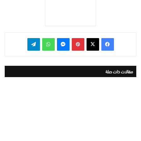
بينتيريست
ماسنجر
واتساب
تيلقرام
مقالات ذات صلة