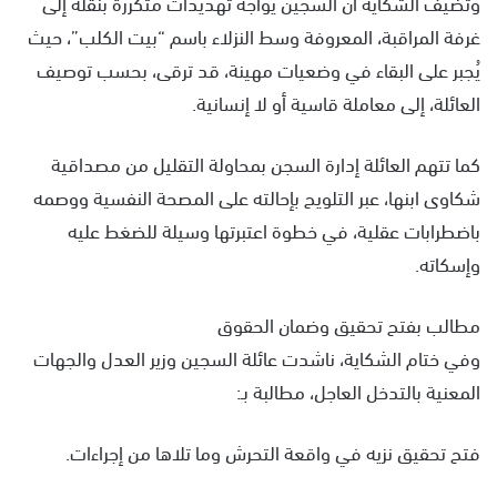
وتضيف الشكاية أن السجين يواجه تهديدات متكررة بنقله إلى
غرفة المراقبة، المعروفة وسط النزلاء باسم “بيت الكلب”، حيث
يُجبر على البقاء في وضعيات مهينة، قد ترقى، بحسب توصيف
العائلة، إلى معاملة قاسية أو لا إنسانية.
كما تتهم العائلة إدارة السجن بمحاولة التقليل من مصداقية
شكاوى ابنها، عبر التلويح بإحالته على المصحة النفسية ووصمه
باضطرابات عقلية، في خطوة اعتبرتها وسيلة للضغط عليه
وإسكاته.
مطالب بفتح تحقيق وضمان الحقوق
وفي ختام الشكاية، ناشدت عائلة السجين وزير العدل والجهات
المعنية بالتدخل العاجل، مطالبة بـ:
فتح تحقيق نزيه في واقعة التحرش وما تلاها من إجراءات.