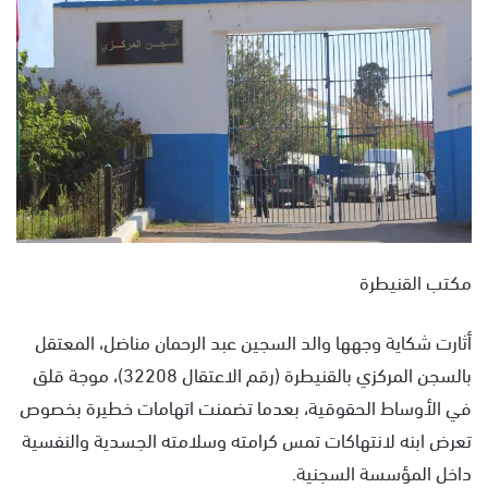
ل
ب
ر
ي
د
ا
إ
ل
ك
ت
مكتب القنيطرة
ر
و
ن
أثارت شكاية وجهها والد السجين عبد الرحمان مناضل، المعتقل
ي
بالسجن المركزي بالقنيطرة (رقم الاعتقال 32208)، موجة قلق
ا
في الأوساط الحقوقية، بعدما تضمنت اتهامات خطيرة بخصوص
تعرض ابنه لانتهاكات تمس كرامته وسلامته الجسدية والنفسية
داخل المؤسسة السجنية.