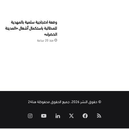
وقفة احتجاجية سلمية بالمهدية
للمطالبة باستكمال أشغال «المدينة
الخضراء»
منذ 20 ساعة
© حقوق النشر 2026، جميع الحقوق محفوظة هنا24
ملخص
‫X
فيسبوك
لينكدإن
‫YouTube
انستقرام