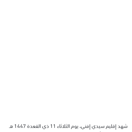
ل
ب
ر
ي
د
ا
إ
ل
ك
ت
ر
و
ن
ي
ا
شهد إقليم سيدي إفني، يوم الثلاثاء 11 ذي القعدة 1447 هـ