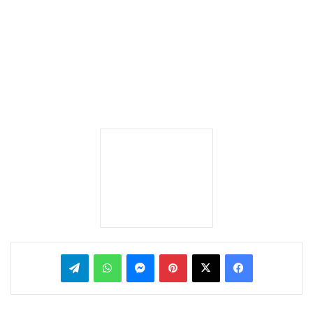
بينتيريست
ماسنجر
واتساب
تيلقرام