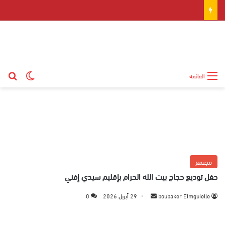
بح
الوضع ال
القائمة
مجتمع
حفل توديع حجاج بيت الله الحرام بإقليم سيدي إفني
boubaker Elmguielle
أ
29 أبريل 2026
0
ر
س