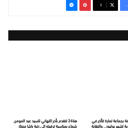
‫X
ة بجماعة تمارة تتأخر في
هنا24 تتقدم بأحر التهاني للسيد عبد المومن
ة لشهر يوليوز… والنقابة
شماع بمناسبة ترقيته إلى رتبة باشا ممتاز