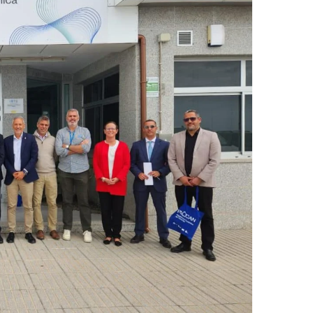
ر
ي
د
ا
إ
ل
ك
ت
ر
و
ن
ي
ا