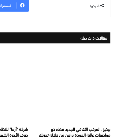
شاركها
فيسبوك
مقالات ذات صلة
بيكيز : المركب الثقافي الجديد فضاء ذو
شركة “أرما” للنظاف
مواصفات عالية الجودة يراهن من خلاله تحريك
صرف الأجرة الشهري