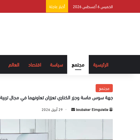
الخميس 6 أغسطس 2026
أخبار عاجلة
الرئيسية
مجتمع
سياسة
اقتصاد
العالم
مجتمع
جهة سوس ماسة وجزر الكناري تعززان تعاونهما في مجال تربية ال
boubaker Elmguielle
أ
29 أبريل 2026
ر
س
ل
ب