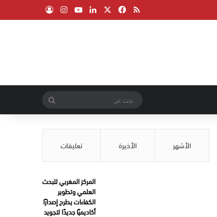
‫X
فيسبوك
ملخص الموقع RSS
لينكدإن
‫YouTube
انستقرام
تسجيل الدخول
بحث
عن
الأشهر
الأخيرة
تعليقات
المركز المغربي للبحث
العلمي وتطوير
الكفاءات يطرح إصدارًا
أكاديميًا جديدًا لتجويد