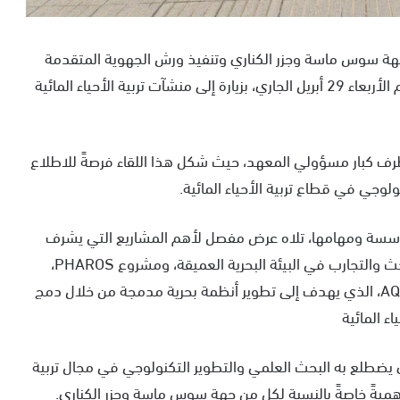
 جهة سوس ماسة وجزر الكناري وتنفيذ ورش الجهوية المتقدمة
والتعاون اللامركزي، قام وفد من جهة سوس ماسة، يوم الأربعاء 29 أبريل الجاري، بزيارة إلى منشآت تربية الأحياء المائية
 كبار مسؤولي المعهد، حيث شكل هذا اللقاء فرصةً للاطلاع
ولوجي في قطاع تربية الأحياء المائية.
مؤسسة ومهامها، تلاه عرض مفصل لأهم المشاريع التي يشرف
عليها المعهد، خاصة مشروع PLOCAN، الذي يُعنى بالبحث والتجارب في البيئة البحرية العميقة، ومشروع PHAROS،
المرتبط بالمجالين البحري والمينائي، ومشروع AQUAWIND، الذي يهدف إلى تطوير أنظمة بحرية مدمجة من خلال دمج
اء المائية
ذي يضطلع به البحث العلمي والتطوير التكنولوجي في مجال تربية
سي أهميةً خاصةً بالنسبة لكل من جهة سوس ماسة وجزر الكناري.