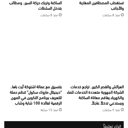
تستقطب المصطافين المغاربة
الساكنة وتربك حركة السير.. ومطالب
والأجانب
بتدخل السلطات
منذ 8 ساعات
منذ 8 ساعات
العرائش والقصر الكبير.. تراجع خدمات
بتنسيق مع عمالة اشتوكة آيت باها..
الشركة الجهوية متعددة الخدمات للماء
“ديجيتال ماروك سكول” تنظم حملة
والكهرباء يفاقم معاناة الساكنة
للتعريف ببرنامج التكوين في المهن
ويستدعي تدخلاً عاجلاً.
الرقمية لفائدة 100 شابة وشاب
منذ 9 ساعات
منذ 15 ساعة
اترك تعليقاً