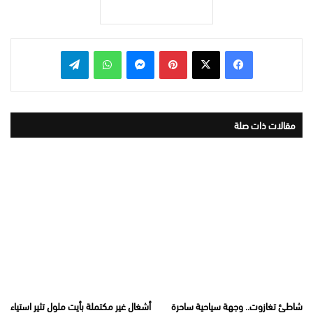
بينتيريست
ماسنجر
واتساب
تيلقرام
مقالات ذات صلة
شاطئ تغازوت.. وجهة سياحية ساحرة
أشغال غير مكتملة بأيت ملول تثير استياء