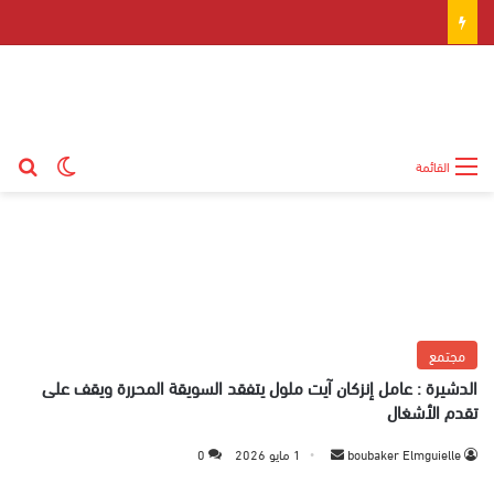
بح
الوضع ال
القائمة
مجتمع
الدشيرة : عامل إنزكان آيت ملول يتفقد السويقة المحررة ويقف على
تقدم الأشغال
boubaker Elmguielle
أ
1 مايو 2026
0
ر