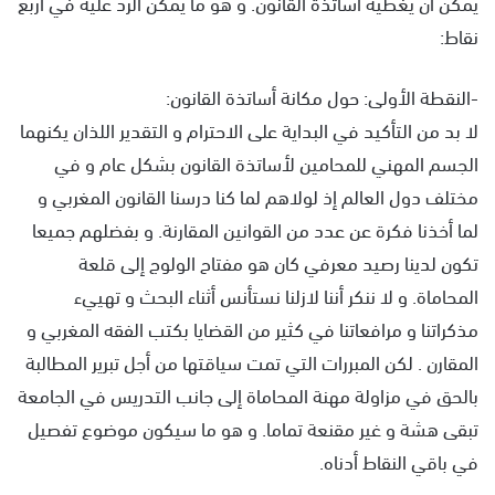
يمكن أن يغطيه أساتذة القانون. و هو ما يمكن الرد عليه في أربع
نقاط:
-النقطة الأولى: حول مكانة أساتذة القانون:
لا بد من التأكيد في البداية على الاحترام و التقدير اللذان يكنهما
الجسم المهني للمحامين لأساتذة القانون بشكل عام و في
مختلف دول العالم إذ لولاهم لما كنا درسنا القانون المغربي و
لما أخذنا فكرة عن عدد من القوانين المقارنة. و بفضلهم جميعا
تكون لدينا رصيد معرفي كان هو مفتاح الولوج إلى قلعة
المحاماة. و لا ننكر أننا لازلنا نستأنس أثناء البحث و تهييء
مذكراتنا و مرافعاتنا في كثير من القضايا بكتب الفقه المغربي و
المقارن . لكن المبررات التي تمت سياقتها من أجل تبرير المطالبة
بالحق في مزاولة مهنة المحاماة إلى جانب التدريس في الجامعة
تبقى هشة و غير مقنعة تماما. و هو ما سيكون موضوع تفصيل
في باقي النقاط أدناه.