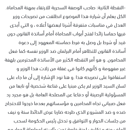
-النقطة الثانية: صاحب الوصفة السحرية للارتقاء بمهنة المحاماة.
الكل يعلم أن شرارة هذا الموضوع انطلقت من تصريحات وزير
العدل في مناسبات متفرقة أشرنا لبعضها أعلاه ، و التي أبدى
فيها حماسا زائدا لفتح أبواب المحاماة أمام أساتذة القانون دون
قيد أو شرط بل وصل به فرط حماسته المعهود إلى دعوة
أساتذة القانون للتظاهر أمام البرلمان ضد الوزير نفسه كما فعل
المحامون. و هو أمر التقطه الكثير من الأساتذة المحترمين بلهفة
غير مفهومة و كأنهم كانوا في غفلة من زلات هذا الوزير و
استفاقوا على تصريحه هذا .و هنا نود الإشارة إلى أن ما جاء على
لسان السيد الوزير لم يكن مبنيا على قناعة شخصية أو نابعا من
المسؤولية الرصينة أو دفاعا عن المصلحة العامة بل هو مجرد رد
فعل صبياني تجاه المحامين و مؤسساتهم بعدما خرجوا للاحتجاج
ضده و ضد المشروع الذي طرحه ضاربا عرض الحائط سنة و نيف
من جلسات الحوار و التوافق و تدخل رئيس الحكومة لسحب
الملف منه و تكليف لجنة خاصة تحت رئاسته لمواصلة الحوار مع