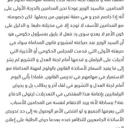
المحامين. فالسيد الوزير عودنا نحن المحامين بالدرجة الأولى على
أنه إذا خاصم فجر و هي صفة تعرفون من يحملها. لكن خصومته
مع المحامين للأسف لا توجد إلا في مخيلته طبعا. و الدليل على
كون الأمر لا يعدو سوى رد فعل لا يليق بمسؤول حكومي هو
أن السيد الوزير عند صياغته لمشروع قانون المحاماة سواء في
صيغته الأولى التي قدمت للمجلس الحكومي أو الأخيرة التي
أحيلت على البرلمان و قدمها أمام لجنة العدل و التشريع لم يشر
إلى ما يفيد السماح لأساتذة القانون بالولوج لمهنة المحاماة مع
الاستمرار في مهامهم في تدريس القانون. فلماذا يأتي اليوم
أمام لجنة العدل و التشريع في لقاء آخر و يطالب بل و يحرض
البرلمانيين بإضافة هذا المقتضى في التعديلات ليتولى الدفاع
عنه؟ ببساطة لأنه يريد الانتقام لنفسه من المحامين للأسباب
التي يعرفها الجميع و لو اقتضى الأمر الوصول به إلى حد تحريض
الأساتذة الجامعيين للتظاهر ضده بعدما حرض الطلبة على إعلان
الحرب.