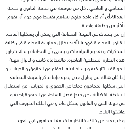
المحامي و القاضي ، كل من موقعه في خدمة القانون و خدمة
العدالة.أي أن كل واحد منهم يساهم بقسط مهم دون أن يقوم
بأكثر من وظيفة واحدة.
إن من يتحدث عن القيمة المضافة التي يمكن أن يشكلها أساتذة
القانون للمحاماة فهو بالتأكيد يختزل ممارسة المحاماة في كتابة
المذكرات و تقديم المرافعات و ينسى بأن المحاماة رسالة تتجاوز
هذه النظرة السطحية القاصرة. فالمحاماة كانت و لاتزال مهنة
المواقف التاريخية و رسالة نبيلة للدفاع عن الحقوق و الحريات. و
إذا كان هناك من يحاول غض بصره فإننا نذكر بالقيمة المضافة
التي شكلها المحامون دفاعا عن الحقوق و الحريات ، عن استقلال
السلطة القضائية ، عن مبدإ فصل السلط، عن الديموقراطية و
عن دولة الحق و القانون بشكل عام و في أحلك الظروف التي
عاشتها البلاد.
و غير بعيد عن ذلك، فلننظر ما قدمه المحامون في العهد
الجديد ، في عهد الإنصاف و المصالحة ، قبيل و بعيد دستور