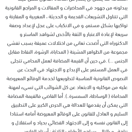
يبدلونه من جهود في المحاضرات و المقالات و المراجع القانونية
التي تتناول التشريعات القديمة و الحديثة ، المغربية و المقارنة و
تواكبها بشكل مستمر، و في الانكباب على عجل لإعداد وصفة
سريعة لإعادة الاعتبار و الثقة بالأخص لشواهد الماستر و
الدكتوراه التي أضحت تعاني من اختلالات عميقة بسبب تفشي
مجموعة من الظواهر المشينة ( المحاباة، الرشوة، النقاط مقابل
الجنس …) .في حين أن القيمة المضافة لعمل المحامي تتجلى
في العمل المستمر على الإبداع و الاجتهاد في البحث عن
النصوص القانونية المناسبة لتطويعها لخدمة الوقائع المعروضة
عليه من موكليه و الابتعاد عن كل الشوائب التي تسيء لمهنة
المحاماة ( الوساطة، السمسرة..). أما القاضي فالقيمة المضافة
التي يمكن أن يقدمها للعدالة هي الحرص الكبير على التطبيق
السليم و العادل للقانون على الوقائع المعروضة أمامه استنادا
إلى القانون نفسه و إلى الاجتهاد القضائي بحياد و استقلال و
نزاهة . و بالتالي يساهم الأطراف الثلاثة : أستاذ القانون،