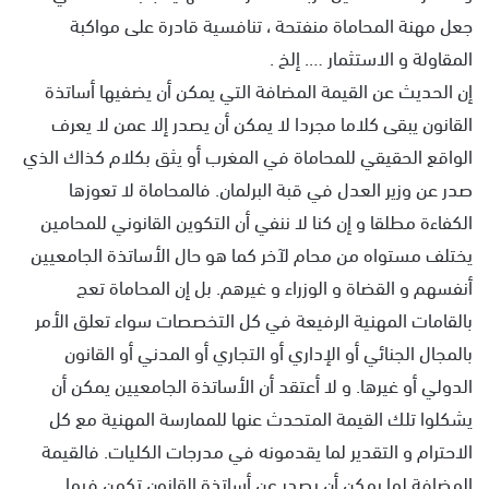
جعل مهنة المحاماة منفتحة ، تنافسية قادرة على مواكبة
المقاولة و الاستثمار …. إلخ .
إن الحديث عن القيمة المضافة التي يمكن أن يضفيها أساتذة
القانون يبقى كلاما مجردا لا يمكن أن يصدر إلا عمن لا يعرف
الواقع الحقيقي للمحاماة في المغرب أو يثق بكلام كذاك الذي
صدر عن وزير العدل في قبة البرلمان. فالمحاماة لا تعوزها
الكفاءة مطلقا و إن كنا لا ننفي أن التكوين القانوني للمحامين
يختلف مستواه من محام لآخر كما هو حال الأساتذة الجامعيين
أنفسهم و القضاة و الوزراء و غيرهم. بل إن المحاماة تعج
بالقامات المهنية الرفيعة في كل التخصصات سواء تعلق الأمر
بالمجال الجنائي أو الإداري أو التجاري أو المدني أو القانون
الدولي أو غيرها. و لا أعتقد أن الأساتذة الجامعيين يمكن أن
يشكلوا تلك القيمة المتحدث عنها للممارسة المهنية مع كل
الاحترام و التقدير لما يقدمونه في مدرجات الكليات. فالقيمة
المضافة لما يمكن أن يصدر عن أساتذة القانون تكمن فيما