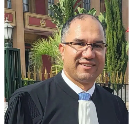
س
ل
ب
ر
ي
د
ا
إ
ل
ك
ت
ر
و
ن
ي
ا