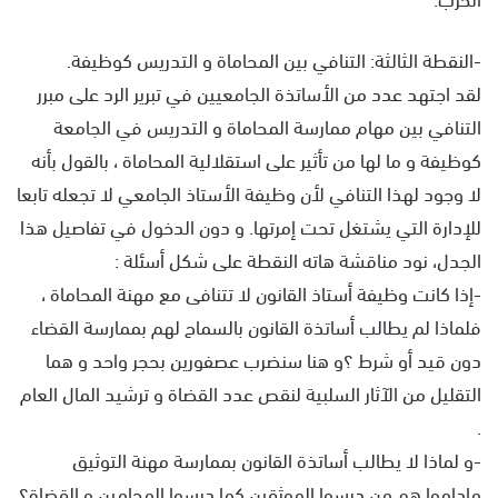
-النقطة الثالثة: التنافي بين المحاماة و التدريس كوظيفة.
لقد اجتهد عدد من الأساتذة الجامعيين في تبرير الرد على مبرر
التنافي بين مهام ممارسة المحاماة و التدريس في الجامعة
كوظيفة و ما لها من تأثير على استقلالية المحاماة ، بالقول بأنه
لا وجود لهذا التنافي لأن وظيفة الأستاذ الجامعي لا تجعله تابعا
للإدارة التي يشتغل تحت إمرتها. و دون الدخول في تفاصيل هذا
الجدل، نود مناقشة هاته النقطة على شكل أسئلة :
-إذا كانت وظيفة أستاذ القانون لا تتنافى مع مهنة المحاماة ،
فلماذا لم يطالب أساتذة القانون بالسماح لهم بممارسة القضاء
دون قيد أو شرط ؟و هنا سنضرب عصفورين بحجر واحد و هما
التقليل من الآثار السلبية لنقص عدد القضاة و ترشيد المال العام
.
-و لماذا لا يطالب أساتذة القانون بممارسة مهنة التوثيق
ماداموا هم من درسوا الموثقين كما درسوا المحامين و القضاة؟