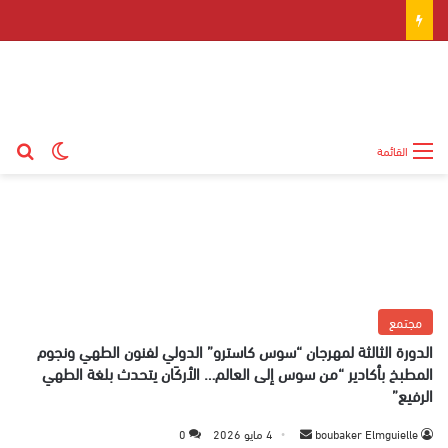
بح
الوضع ال
القائمة
مجتمع
الدورة الثالثة لمهرجان “سوس كاسترو” الدولي لفنون الطهي ونجوم
المطبخ بأكادير “من سوس إلى العالم… الأركَان يتحدث بلغة الطهي
الرفيع”
boubaker Elmguielle
أ
4 مايو 2026
0