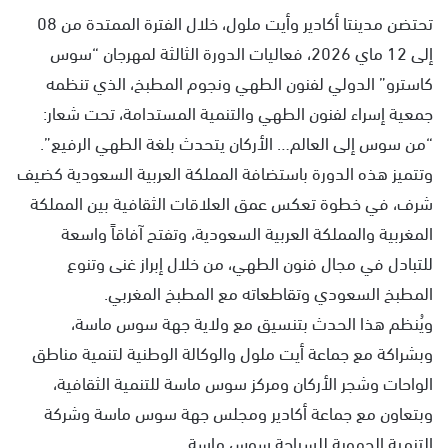
تحتضن مدينتا أكادير وأيت ملول، خلال الفترة الممتدة من 08
إلى 12 ماي 2026، فعاليات الدورة الثالثة لمهرجان “سوس
كاسترو” الدولي لفنون الطهي ونجوم المطبخ، الذي تنظمه
جمعية إسراء لفنون الطهي والتنمية المستدامة، تحت شعار:
“من سوس إلى العالم… الأركان يتحدث بلغة الطهي الرفيع”.
وتتميز هذه الدورة باستضافة المملكة العربية السعودية كضيف
شرف، في خطوة تعكس عمق العلاقات الثقافية بين المملكة
المغربية والمملكة العربية السعودية، وتفتح آفاقاً واسعة
للتبادل في مجال فنون الطهي، من خلال إبراز غنى وتنوع
المطبخ السعودي وتقاطعاته مع المطبخ المغربي.
ويُنظم هذا الحدث بتنسيق مع ولاية جهة سوس ماسة،
وبشراكة مع جماعة أيت ملول والوكالة الوطنية لتنمية مناطق
الواحات وشجر الأركان ومركز سوس ماسة للتنمية الثقافية،
وبتعاون مع جماعة أكادير ومجلس جهة سوس ماسة وشركة
التنمية الجهوية للسياحة سوس ماسة.