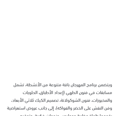
ويتضمن برنامج المهرجان باقة متنوعة من الأنشطة، تشمل
مسابقات في فنون الطهي (إعداد الأطباق، الحلويات
والمخبوزات، فنون الشوكولاتة، تصميم الكيك ثلاثي الأبعاد،
وفن النقش على الخضر والفواكه)، إلى جانب عروض استعراضية
يقدمها طهاة مغاربة ودوليون، وندوات فكرية، وتوقيع