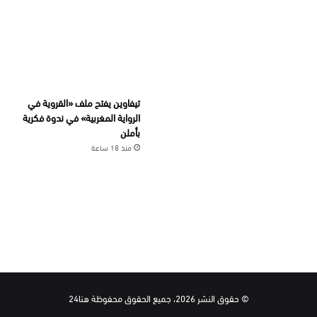
تيفاوين يفتح ملف «القروية في
الرواية المغربية» في ندوة فكرية
بأملن
منذ 18 ساعة
© حقوق النشر 2026، جميع الحقوق محفوظة هنا24