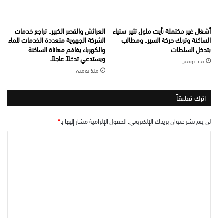
أشغال غير مكتملة بأيت ملول تثير استياء
العرائش والقصر الكبير.. تراجع خدمات
الساكنة وتربك حركة السير.. ومطالب
الشركة الجهوية متعددة الخدمات للماء
بتدخل السلطات
والكهرباء يفاقم معاناة الساكنة
ويستدعي تدخلاً عاجلاً.
منذ يومين
منذ يومين
اترك تعليقاً
لن يتم نشر عنوان بريدك الإلكتروني.
الحقول الإلزامية مشار إليها بـ
*
ا
ل
ت
ع
ل
ي