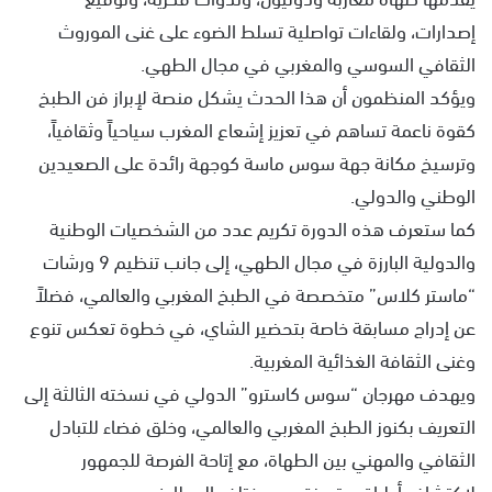
إصدارات، ولقاءات تواصلية تسلط الضوء على غنى الموروث
الثقافي السوسي والمغربي في مجال الطهي.
ويؤكد المنظمون أن هذا الحدث يشكل منصة لإبراز فن الطبخ
كقوة ناعمة تساهم في تعزيز إشعاع المغرب سياحياً وثقافياً،
وترسيخ مكانة جهة سوس ماسة كوجهة رائدة على الصعيدين
الوطني والدولي.
كما ستعرف هذه الدورة تكريم عدد من الشخصيات الوطنية
والدولية البارزة في مجال الطهي، إلى جانب تنظيم 9 ورشات
“ماستر كلاس” متخصصة في الطبخ المغربي والعالمي، فضلاً
عن إدراج مسابقة خاصة بتحضير الشاي، في خطوة تعكس تنوع
وغنى الثقافة الغذائية المغربية.
ويهدف مهرجان “سوس كاسترو” الدولي في نسخته الثالثة إلى
التعريف بكنوز الطبخ المغربي والعالمي، وخلق فضاء للتبادل
الثقافي والمهني بين الطهاة، مع إتاحة الفرصة للجمهور
لاكتشاف أطباق متميزة من مختلف المطابخ.