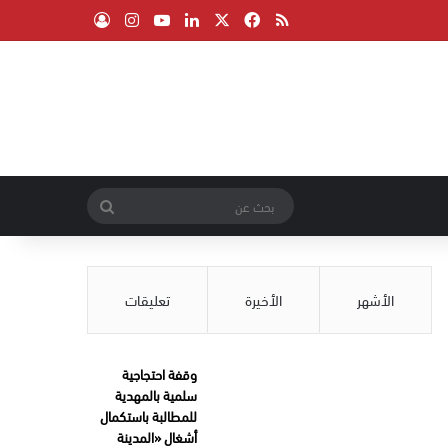
‫X
فيسبوك
ملخص الموقع RSS
لينكدإن
‫YouTube
انستقرام
تسجيل الدخول
بحث
عن
الأشهر
الأخيرة
تعليقات
وقفة احتجاجية
سلمية بالمهدية
للمطالبة باستكمال
أشغال «المدينة