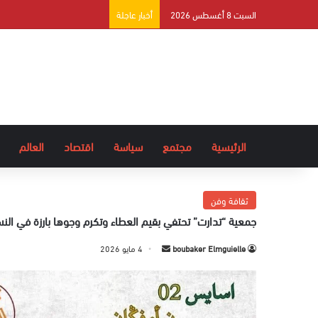
السبت 8 أغسطس 2026
أخبار عاجلة
الرئيسية
مجتمع
سياسة
اقتصاد
العالم
ثقافة وفن
​جمعية “تدارت” تحتفي بقيم العطاء وتكرم وجوها بارزة في النس
boubaker Elmguielle
أ
4 مايو 2026
ر
س
ل
ب