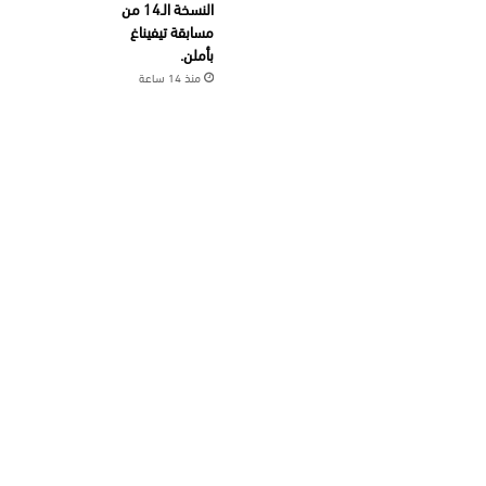
النسخة الـ14 من
مسابقة تيفيناغ
بأملن.
منذ 14 ساعة