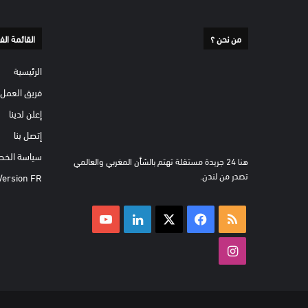
من نحن ؟
القائمة الف
الرئيسية
فريق العمل
إعلن لدينا
إتصل بنا
سياسة الخص
هنا 24 جريدة مستقلة تهتم بالشأن المغربي والعالمي
تصدر من لندن.
Version FR
ملخص
‫X
فيسبوك
لينكدإن
‫YouTube
الموقع
انستقرام
RSS