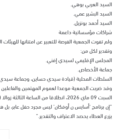
​السيد العربي بوهي.
​السيد البشير عمي.
​السيد أحمد بونزيل.
​شراكات مؤسساتية داعمة
​ولم تفوت الجمعية الفرصة للتعبير عن امتنانها للهيئات
وتقدير لكل من:
​المجلس الإقليمي لسيدي إفني.
​جماعة الأخصاص.
​السلطات المحلية (قيادة سيدي حساين، وجماعة سيدي 
وقد ضربت الجمعية موعدا لعموم المهتمين والفاعلين ا
السبت 09 ماي 2026، انطلاقا من الساعة الثالثة زوالا (15:00)، بفضاء المركز الثقافي للأخصاص.
​”إن برنامج ‘أسايس ن أوفكان’ ليس مجرد حفل عابر، بل 
يزرع العطاء يحصد الاعتراف والتقدير.”