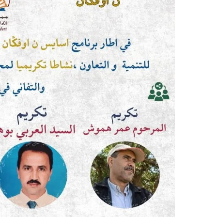
ر
ي
د
ا
إ
ل
ك
ت
ر
و
ن
ي
ا