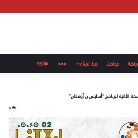
رياضة
حوادث
هنا المرأة
المزيد
FR
خة الثانية لبرنامج “أسايس ن أوفكان”
0