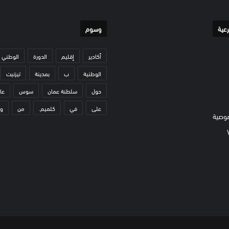
رعية
وسوم
أكادير
إقليم
الدورة
الوطني
الوطنية
ب
بمدينة
تيزنيت
حول
سلطنة عمان
سوس
عا
على
في
كلميم.
من
و
وصية