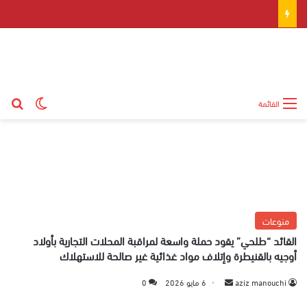
بح
الوضع ال
القائمة
منوعات
القائد “طلحي” يقود حملة واسعة لمراقبة المحلات التجارية بأولاد
أوجيه بالقنيطرة وإتلاف مواد غذائية غير صالحة للاستهلاك
aziz manouchi
أ
6 مايو 2026
0
ر