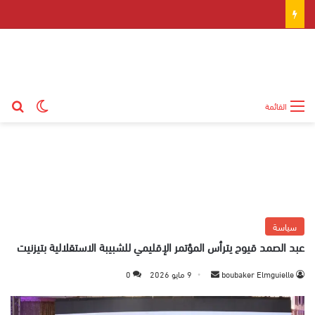
بح
الوضع ال
القائمة
سياسة
عبد الصمد قيوح يترأس المؤتمر الإقليمي للشبيبة الاستقلالية بتيزنيت
boubaker Elmguielle
أ
9 مايو 2026
0
ر
س