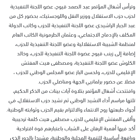
وترأس أشغال المؤتمر عبد الصمد قيوح، عضو اللجنة التنفيذية
لحزب حزب الاستقلال ووزير النقل واللوجستيك، بحضور كل من
عبد الجبار الراشيدي عضو اللجنة التنفيذية للحزب وكاتب الدولة
المكلف بالإدماج الاجتماعي، وعثمان الطرمونية الكاتب العام
لمنظمة الشبيبة الاستقلالية وعضو اللجنة التنفيذية للحزب،
إضافة إلى زينب قيوح عضوة اللجنة التنفيذية للحزب، وخالد
الكلوش عضو اللجنة التنفيذية، ومصطفى هيت المفتش
الإقليمي للحزب، ولحسن الباز عضو المجلس الوطني للحزب ،
فضلا عن حضور برلمانيي الجهة ومناضلي الحزب.
وافتتحت أشغال المؤتمر بتلاوة آيات بينات من الذكر الحكيم،
تلتها مراسم أداء النشيد الوطني ثم نشيد حزب الاستقلال، في
أجواء طبعتها روح الانتماء والالتزام بقيم الحزب وثوابته الوطنية.
وألقى المفتش الإقليمي للحزب مصطفى هيت كلمة ترحيبية
أكد فيها أهمية الرهان على الشباب باعتبارهم قوة اقتراحية
ورافعة أساسية للتنمية المحلية والوطنية، مشيدا بالدور الذي