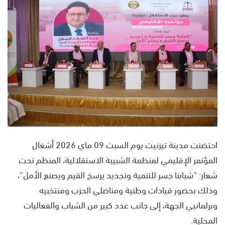
ل
ب
ر
ي
د
ا
إ
ل
ك
ت
ر
و
احتضنت مدينة تيزنيت يوم السبت 09 ماي 2026 أشغال
ن
المؤتمر الإقليمي لمنظمة الشبيبة الاستقلالية، المنظم تحت
ي
شعار: “شبابنا جسر للتنمية وتجديد يرسخ القيم ويصنع الأمل”،
ا
وذلك بحضور قيادات وطنية ومناضلي الحزب ومنتخبيه
وبرلمانيي الجهة، إلى جانب عدد كبير من الشباب والفعاليات
المحلية.