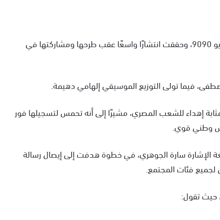
وكان أحمد جمال قد طرح تحيا مصر عام 2016 برعاية راديو 9090، وحققت انتشارًا واسعًا عقب طرحها ومشاركتها في
مصطفى، فيما تولى التوزيع الموسيقي إلهامي دهيمة.
ثابة إهداء للشعب المصري، مشيرًا إلى أنه تحمس لتسجيلها فور
اس وطني قوي.
لغة الإشارة سارة الجوهري، في خطوة هدفت إلى إيصال رسالة
ن لجميع فئات المجتمع.
، حيث تقول: