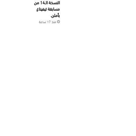
النسخة الـ14 من
مسابقة تيفيناغ
بأملن.
منذ 17 ساعة