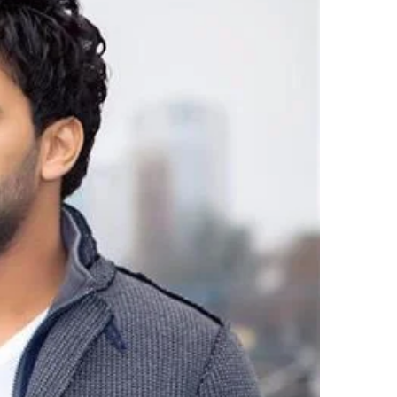
ر
ي
د
ا
إ
ل
ك
ت
ر
و
ن
ي
ا