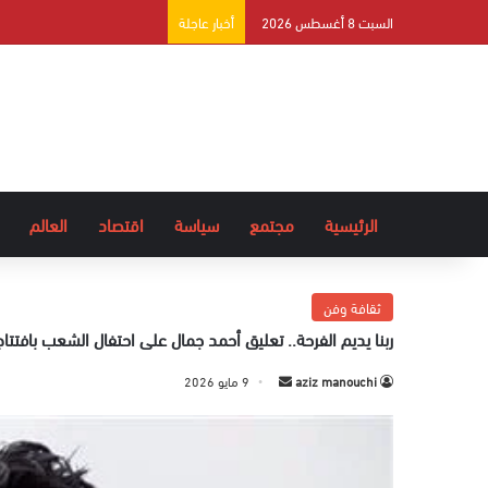
السبت 8 أغسطس 2026
أخبار عاجلة
الرئيسية
مجتمع
سياسة
اقتصاد
العالم
ثقافة وفن
ربنا يديم الفرحة.. تعليق أحمد جمال على احتفال الشعب بافتتاح 
aziz manouchi
أ
9 مايو 2026
ر
س
ل
ب