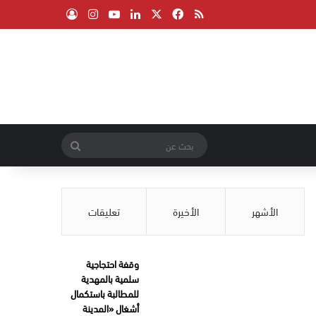
‫X
فيسبوك
ملخص الموقع RSS
لينكدإن
‫YouTube
انستقرام
تسجيل الدخول
بحث
عن
الأشهر
الأخيرة
تعليقات
وقفة احتجاجية
سلمية بالمهدية
للمطالبة باستكمال
أشغال «المدينة