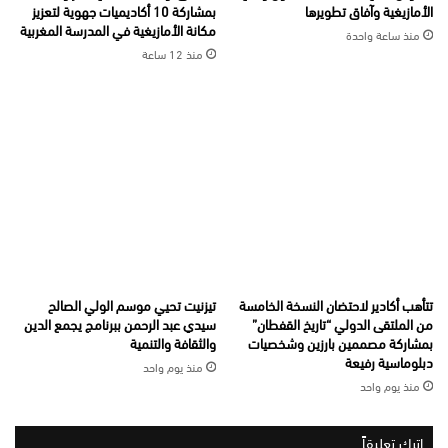
الأمازيغية وآفاق تطويرها
بمشاركة 10 أكاديميات جهوية لتعزيز
مكانة الأمازيغية في المدرسة المغربية
منذ ساعة واحدة
منذ 12 ساعة
تتأهب أكادير لاحتضان النسخة الخامسة
تيزنيت تحيي موسم الولي الصالح
من الملتقى الدولي “تاريخ القفطان”
سيدي عبد الرحمن ببرنامج يجمع الدين
بمشاركة مصممين بارزين وشخصيات
والثقافة والتنمية
دبلوماسية رفيعة
منذ يوم واحد
منذ يوم واحد
اترك تعليقاً