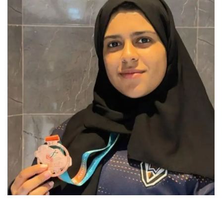
ل
ب
ر
ي
د
ا
إ
ل
ك
ت
ر
و
ن
ي
ا