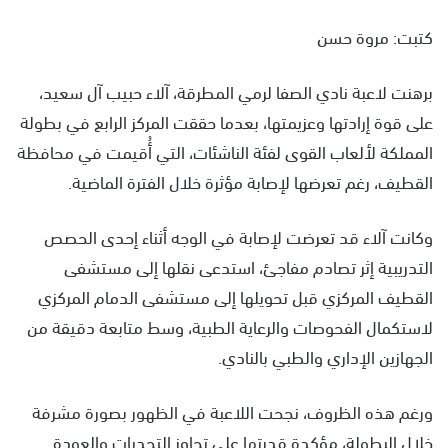
كتبت: مروة حسن
برهنت لاعبة نادي الصفا لرمي المطرقة، آلاء حبيب آل سعيد،
على قوة إرادتها وعزيمتها، بعدما حققت المركز الرابع في بطولة
المملكة لألعاب القوى لفئة الناشئات، التي أُقيمت في محافظة
القطيف، رغم تعرضها لإصابة مؤثرة خلال الفترة الماضية.
وكانت آلاء قد تعرضت لإصابة في الوجه أثناء إحدى الحصص
التدريبية إثر تصادم مفاجئ، استدعى نقلها إلى مستشفى
القطيف المركزي قبل تحويلها إلى مستشفى الدمام المركزي
لاستكمال الفحوصات والرعاية الطبية، وسط متابعة دقيقة من
الجهازين الإداري والطبي بالنادي.
ورغم هذه الظروف، نجحت اللاعبة في الظهور بصورة مشرفة
خلال البطولة، مؤكدة قدرتها على تجاوز التحديات والعودة