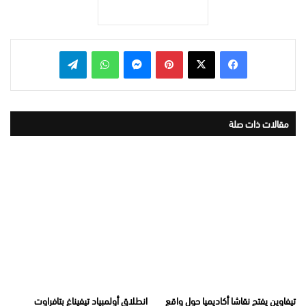
بينتيريست
ماسنجر
واتساب
تيلقرام
مقالات ذات صلة
تيفاوين يفتح نقاشا أكاديميا حول واقع
انطلاق أولمبياد تيفيناغ بتافراوت