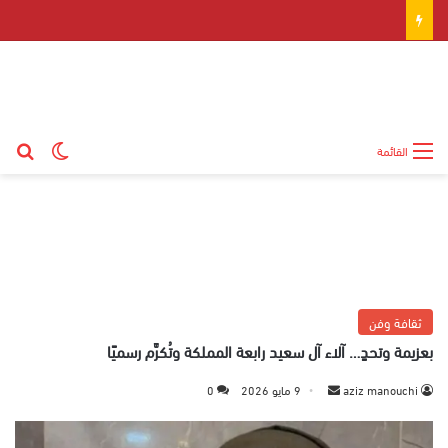
بح
الوضع ال
القائمة
ثقافة وفن
بعزيمة وتحدٍ… آلاء آل سعيد رابعة المملكة وتُكرَّم رسميًا
aziz manouchi
أ
9 مايو 2026
0
ر
س