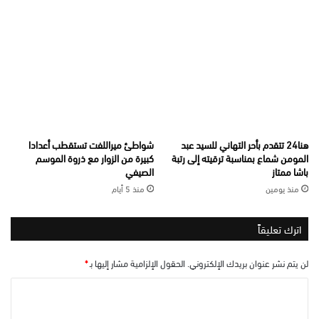
هنا24 تتقدم بأحر التهاني للسيد عبد
شواطئ ميراللفت تستقطب أعدادا
المومن شماع بمناسبة ترقيته إلى رتبة
كبيرة من الزوار مع ذروة الموسم
باشا ممتاز
الصيفي
منذ يومين
منذ 5 أيام
اترك تعليقاً
لن يتم نشر عنوان بريدك الإلكتروني.
الحقول الإلزامية مشار إليها بـ
*
ا
ل