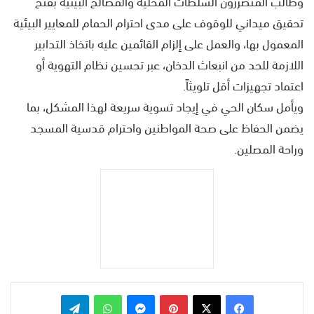
وطالب المتضررون السلطات المحلية والمصالح البيئية بفتح
تحقيق ميداني للوقوف على مدى احترام الحمام للمعايير البيئية
المعمول بها، والعمل على إلزام القائمين عليه باتخاذ التدابير
اللازمة للحد من انبعاث الدخان، عبر تحسين نظام التهوية أو
اعتماد تجهيزات أقل تلويثاً.
ويأمل سكان الحي في إيجاد تسوية سريعة لهذا المشكل، بما
يضمن الحفاظ على صحة المواطنين واحترام قدسية المسجد
وراحة المصلين.
بينتيريست
ماسنجر
واتساب
تيلقرام