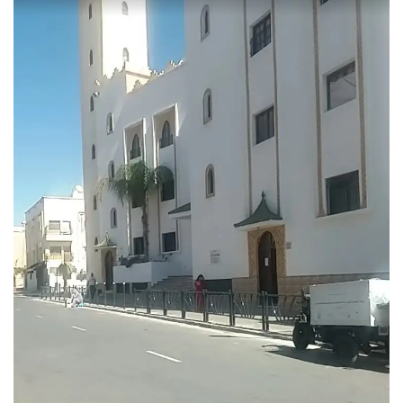
س
ل
ب
ر
ي
د
ا
إ
ل
ك
ت
ر
و
ن
ي
ا