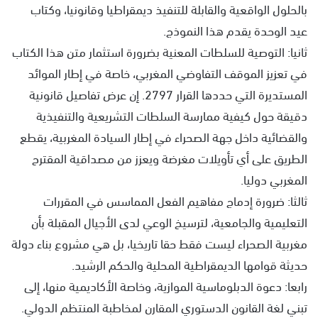
بالحلول الواقعية والقابلة للتنفيذ ديمقراطيا وقانونيا، وكتاب
عيد الوحدة يقدم هذا النموذج.
ثانيا: التوصية للسلطات المعنية بضرورة استثمار متن هذا الكتاب
في تعزيز الموقف التفاوضي المغربي، خاصة في إطار الموائد
المستديرة التي حددها القرار 2797. إن عرض تفاصيل قانونية
دقيقة حول كيفية ممارسة السلطات التشريعية والتنفيذية
والقضائية داخل جهة الصحراء في إطار السيادة المغربية، يقطع
الطريق على أي تأويلات مغرضة ويعزز من مصداقية المقترح
المغربي دوليا.
ثالثا: ضرورة إدماج مفاهيم الفعل المماسس في المقررات
التعليمية والجامعية، لترسيخ الوعي لدى الأجيال المقبلة بأن
مغربية الصحراء ليست فقط حقا تاريخيا، بل هي مشروع بناء دولة
حديثة قوامها الديمقراطية المحلية والحكم الرشيد.
رابعا: دعوة الدبلوماسية الموازية، وخاصة الأكاديمية منها، إلى
تبني لغة القانون الدستوري المقارن لمخاطبة المنتظم الدولي.