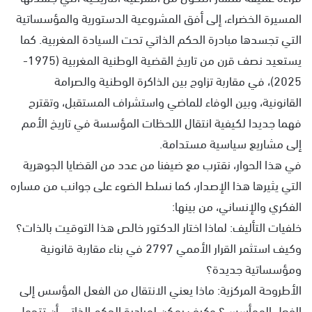
المسيرة الخضراء، إلى أفق المشروعية الدستورية والمؤسساتية
التي تجسدها مبادرة الحكم الذاتي تحت السيادة المغربية. كما
يستعيد نصف قرن من تاريخ القضية الوطنية المغربية (1975-
2025)، في مقاربة تزاوج بين الذاكرة الوطنية والصرامة
القانونية، وبين الوفاء للماضي واستشراف المستقبل، وتقترح
فهما جديدا لكيفية انتقال اللحظات المؤسسة في تاريخ الأمم
إلى مشاريع سياسية مستدامة.
في هذا الحوار، نقترب مع ضيفنا من عدد من القضايا الجوهرية
التي يثيرها هذا الإصدار، كما نسلط الضوء على جوانب من مساره
الفكري والإنساني، من بينها:
خلفيات التأليف: لماذا اختار الدكتور خالص هذا التوقيت بالذات؟
وكيف استثمر القرار الأممي 2797 في بناء مقاربة قانونية
ومؤسساتية جديدة؟
الأطروحة المركزية: ماذا يعني الانتقال من الفعل المؤسس إلى
الفعل الممأسس؟ وكيف يمكن لمبادرة الحكم الذاتي أن تتحول