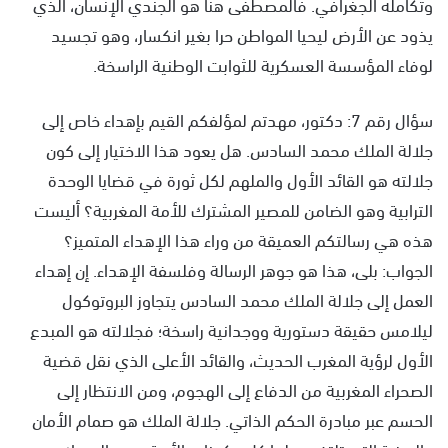
وتكامله الجغرافي. فالمصطفى هنا هو الجندي الإنسان، الذي
يذود عن الأرض ليحيا المواطن حرا بغير انكسار، وهو تجسيد
لوفاء المؤسسة العسكرية للثوابت الوطنية الراسخة.
سؤال رقم 7: دكتور، مهدتم لمؤلفكم القيم بإهداء خاص إلى
جلالة الملك محمد السادس. هل يعود هذا الاختيار إلى كون
جلالته هو القائد الأول والملهم لكل ثورة في قضايا الوحدة
الترابية وهو الضامن للمصير المشترك للأمة المغربية؟ أليست
هذه هي رسالتكم العميقة من وراء هذا الإهداء المتميز؟
الجواب: بلى، هذا هو جوهر الرسالة وفلسفة الإهداء. إن إهداء
العمل إلى جلالة الملك محمد السادس يتجاوز البروتوكول
ليلامس حقيقة دستورية ووجدانية راسخة؛ فجلالته هو المبدع
الأول لرؤية المغرب الحديث، والقائد الأعلى الذي نقل قضية
الصحراء المغربية من الدفاع إلى الهجوم، ومن الانتظار إلى
الحسم عبر مبادرة الحكم الذاتي. جلالة الملك هو صمام الأمان