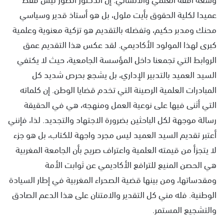
عميدا لكلية الحقوق بأيت ملول، بل هو أستاذ قدير وسياسي
محنك ومدبر حكيم، وتفضله بالتقديم هو تزكية معنوية وعلمية
كبرى لهذا المولود الأكاديمي. لقد عكس هذا التقديم عمق
الروابط التي تجمعنا داخل المؤسسة الجامعية، حيث لا يكتفي
السيد العميد بالتدبير الإداري، بل يشجع بحرص شديد كل
المبادرات العلمية الرصينة التي تخدم قضايا الوطن. إن كلماته
التي أثنى فيها على نوعية العمل ومنهجه، هي في الحقيقة
رسالة موجهة لكل الباحثين بضرورة الاجتهاد والتجديد. لذا، فإنني
أعتبر تقديم السيد العميد ليس مجرد واجهة للكتاب، بل هو جزء
لا يتجزأ من قيمته العلمية واعتراف صريح بأن الجامعة المغربية
هي الحصن المنيع للترافع الأكاديمي عن ثوابت الأمة
ومقدساتها، ومن بينها قضية الصحراء المغربية في إطار السيادة
الوطنية. فله مني كل التقدير والامتنان على هذا الدعم الصادق
والتشجيع المستمر.