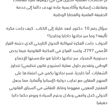
وتفاعلات إنسانية وأكاديمية بناءة تهدف دائما إلى خدمة
الحقيقة العلمية والقضايا الوطنية.
سؤال رقم 10: دكتور، لنعد قليلا إلى الكتاب.. كيف جاءت فكرة
تأليفه؟ وما سر نجاحها داخليا وخارجيا؟
الجواب: جاءت الفكرة لمواكبة التحول التاريخي الذي دشنه القرار
الأممي 2797، ولسد الفراغ في المكتبة القانونية فيما يخص
دستورية الصحراء. سر نجاحها داخليا هو ملامستها للإجماع
الوطني وتقديم حلول عملية (مشروع قانون تنظيمي) تتجاوز
الشعارات. أما خارجيا، فسر نجاحها يكمن في اعتمادها على
المنهج المقارن مع تجارب دولية كإسبانيا وألمانيا، مما يجعل
المقترح المغربي مفهوما وقابلا للنقاش في السياق القانوني
الدولي كحل واقعي وعادل يحترم السيادة ويوفر حكما ذاتيا
حقيقيا.