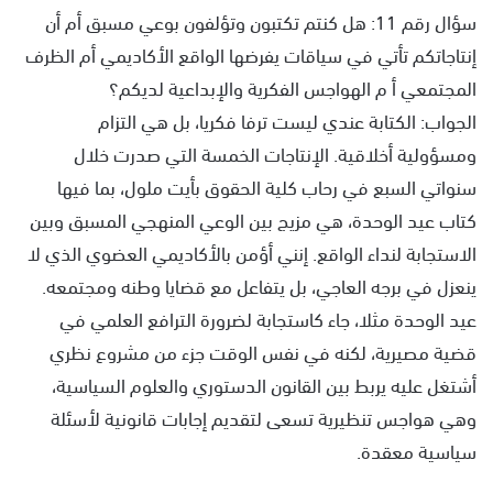
سؤال رقم 11: هل كنتم تكتبون وتؤلفون بوعي مسبق أم أن
إنتاجاتكم تأتي في سياقات يفرضها الواقع الأكاديمي أم الظرف
المجتمعي أ م الهواجس الفكرية والإبداعية لديكم؟
الجواب: الكتابة عندي ليست ترفا فكريا، بل هي التزام
ومسؤولية أخلاقية. الإنتاجات الخمسة التي صدرت خلال
سنواتي السبع في رحاب كلية الحقوق بأيت ملول، بما فيها
كتاب عيد الوحدة، هي مزيج بين الوعي المنهجي المسبق وبين
الاستجابة لنداء الواقع. إنني أؤمن بالأكاديمي العضوي الذي لا
ينعزل في برجه العاجي، بل يتفاعل مع قضايا وطنه ومجتمعه.
عيد الوحدة مثلا، جاء كاستجابة لضرورة الترافع العلمي في
قضية مصيرية، لكنه في نفس الوقت جزء من مشروع نظري
أشتغل عليه يربط بين القانون الدستوري والعلوم السياسية،
وهي هواجس تنظيرية تسعى لتقديم إجابات قانونية لأسئلة
سياسية معقدة.