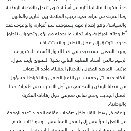
حدثا فكريا لافتا، لما أثاره من أسئلة كبرى تتصل بالقضية الوطنية،
وما اقترحه من قراءة تعيد ترتيب العلاقة بين التاريخ والقانون
والسياسة. وهو إصدار مهم يستوجب سبر أغواره، والوقوف عند
أطروحاته المركزية، واستجلاء ما يحمله من رؤى وتصورات تتجاوز
حدود التوثيق إلى مجال التحليل والاستشراف.
وبهذا المعنى، نستضيف في هذا الحوار الأستاذ الدكتور عبد
الرحيم خالص، أستاذ التعليم العالي بكلية الحقوق بأيت ملول،
ورئيس المرصد المغربي للأجيال المقبلة، وأحد الأصوات
الأكاديمية التي جمعت بين التميز العلمي والانخراط المسؤول
في قضايا الوطن والمجتمع، من أجل الاقتراب من خلفيات هذا
العمل الجديد، وفتح نقاش معرفي حول رهاناته الفكرية
والوطنية.
نرافقه في هذا اللقاء داخل صفحات مؤلفه الجديد “عيد الوحدة:
من الفعل المؤسس إلى الفعل الممأسس”؛ وهو كتاب يقدم
قراءة عميقة لمسار التحول من الشرعية التاريخية التي جسدتها