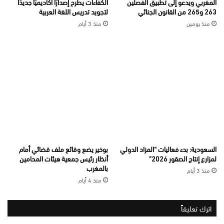
المغربي ويدعو إلى تطبيق الفصلين
الكفاءات يطرح إصدارًا أكاديميًا جديدًا
263 و265 من القانون الجنائي
لتجويد تدريس اللغة العربية
منذ يومين
منذ 3 أيام
السعودية: بدء فعاليات “المزاد الدولي
بوخير يضع وقائع ملف قضائي أمام
لمزارع إنتاج الصقور 2026”
أنظار رئيس جمعية هيئات المحامين
بالمغرب
منذ 3 أيام
منذ 4 أيام
اترك تعليقاً