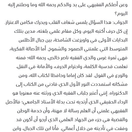
وعن أصلكم الفقيهي على يد والدكم رحمه الله وما وصلتم إليه
اليوم؟
الجواب: هذا السؤال يلمس شغاف القلب ويحرك مكامن الاعتزاز.
إن كل حرف أكتبه اليوم، وكل مقام علمي بلغته، مدين بتلك
البدايات الأولى في واويزغت الشامخة، بين جبال الأطلس
المتوسط التي علمتني الصمود والشموخ. أما الأصالة الفكرية،
فهي ثمرة غرس والدي الفقيه ناصر خالص، رحمه الله؛ فمنه
تعلمت قدسية الكلمة، واحترام الحرف، والأمانة في النقل،
والورع في القول. لقد كان إماما وحافظا لكتاب الله، ومن
مشكاته استمددت النور الأول الذي قادني من الكتاب إلى
الدكتوراه. إنني أعتبر جلباب الفقيه الذي ورثته عنه معنويا هو
الرداء الحقيقي الذي أرتديه تحت بدلة الأستاذ الجامعي؛ فالأصل
الفقيهي علمني أن العلم رسالة لا مهنة، وأن خدمة الوطن
والقضية هي جزء من الجهاد العلمي الذي أرجو أن أكون قد
وفقت في تأديته من خلال أعمالي. فأنا ابن تلك الجبال، وابن