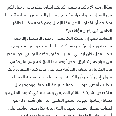
سؤال رقم 9: دكتور، تضمن كتابكم إشارة شكر خاص لزميل لكم
في العمل، يبدو أنه رافقكم في مراحل التدقيق والمراجعة. ماذا
يمكنكم أن تقولوا لنا عن هذا الزميل وعن قيمة هذا التظافر
العلمي في إخراج مؤلفكم؟
الجواب: نعم، إن البحث الأكاديمي الرصين لا يكتمل إلا بعين
فاحصة وزميل مؤتمن يشاركك عناء التنقيب والمراجعة. وفي
هذا العمل، كان لزميلي العزيز، الدكتور حكيم التوزاني، دور مقدر
في مراجعة وتدقيق بعض أوجه هذا المؤلف، وهو ما يعكس
روح التكامل والتعاون القائمة بيننا في رحاب كلية الحقوق بأيت
ملول. إنني أؤمن بأن الكتابة عن قضايا بحجم مغربية الصحراء
تتطلب أقصى درجات الدقة والنزاهة العلمية، ووجود زميل
متخصص يشاركك القلق المعرفي ويساهم في تجويد المتن هو
ضمانة إضافية لجودة المنتج العلمي. لذا، فإن شكري له هو
اعتراف بفضله وتقدير لجهده الذي بذله بكل تجرد، وتأكيد على
أن الانتاجات العلمية الكبرى هي في جوهرها ثمرة لنقاشات