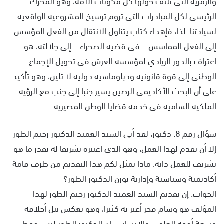
والرمزية التي تلتف حولها كل مكونات الأمة، وهو المحرك
الرئيسي لكل المبادرات التي تروم ترسيخ المشروعية الواقعية
لسيادتنا. لذا، فإهداء كتاب يتناول الانتقال من الفعل المؤسس
إلى الفعل المماسس – في قضية الصحراء – إلى جلالته، هو
اعتراف بالدور الريادي لمؤسسة العرش في تحويل الإجماع
الوطني إلى قوة قانونية ودبلوماسية دولية لا تلين، وهو تأكيد
على أن البحث الأكاديمي الرصين يسير جنبا إلى جنب مع الرؤية
الملكية السامية في خدمة قضايا الوطن المصيرية.
سؤال رقم 8: دكتور، لقد أبى السيد العميد الدكتور رحيم الطور
إلا أن يقدم لهذا العمل، وهو الذي اعتبره تشريفا له بقدر ما هو
تشريف للعمل ذاته. ماذا يمثل لكم هذا التقديم من طرف قامة
أكاديمية وسياسية وإدارية بوزن الدكتور الطور؟
الجواب: إن تقديم السيد العميد الدكتور رحيم الطور لهذا
المؤلف هو وسام فخر أعتز به كثيرا، وهو يعكس نبل أخلاقه
وسعة أفقه العلمي والانساني. إن الدكتور الطور ليس فقط