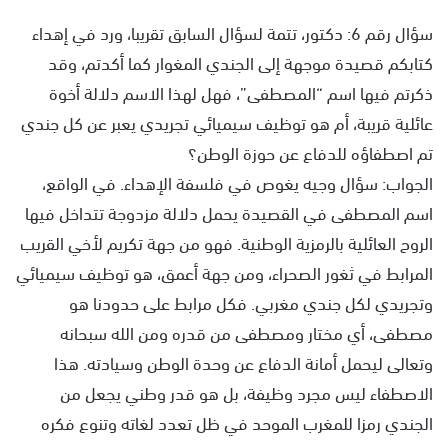
سؤال رقم 6: دكتور، تتمة لسؤال السابق تقريبا، ورد في إهداء
كتابكم قصيدة موجهة إلى الجندي المغوار كما أكدتم، وقد
ذكرتم فيها اسم “المصطفى”، فهل لهذا الاسم دلالة أخوة
عائلية قريبة، أم هو توظيف سيميائي تجريدي يعبر عن كل جندي
تم اصطفاؤه للدفاع عن حوزة الوطن؟
الجواب: سؤال وجيه يغوص في فلسفة الإهداء. في الواقع،
اسم المصطفى في القصيدة يحمل دلالة مزدوجة تتداخل فيها
الروح العائلية بالرمزية الوطنية. فهو من جهة تكريم لأخي القريب
المرابط في ثغور الصحراء، ومن جهة أعمق، هو توظيف سيميائي
وتجريدي لكل جندي مغربي. فكل مرابط على حدودنا هو
مصطفى، أي مختار ومصطفى من قدره ومن الله سبحانه
وتعالى ليحمل أمانة الدفاع عن وحدة الوطن وسيادته. هذا
الاصطفاء ليس مجرد وظيفة، بل هو قدر وطني يجعل من
الجندي رمزا للمغرب الموحد في ظل تعدد لغاته وتنوع فكره