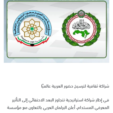
س
ل
ب
ر
ي
د
ا
إ
ل
ك
ت
ر
و
ن
شراكة ثقافية لترسيخ حضور العربية عالميًا
ي
ا
في إطار شراكة استراتيجية تتجاوز البعد الاحتفائي إلى التأثير
المعرفي المستدام، أعلن البرلمان العربي بالتعاون مع مؤسسة