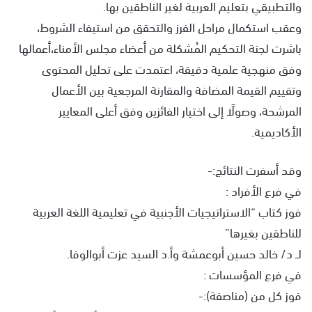
والتطبيقي بتعليم العربية لغير الناطقين بها.
وعقب استكمال مراحل الفرز والتحقق من استيفاء الشروط،
باشرت لجنة التحكيم المُشكلة من أعضاء مجلس الأمناء،أعمالها
وفق منهجية علمية دقيقة، اعتمدت على تحليل المحتوى
وتقييم القيمة المضافة والمقارنة المرجعية بين الأعمال
المرشحة، وصولًا إلى اختيار الفائزين وفق أعلى المعايير
الأكاديمية.
وقد أسفرت النتائج:-
في فرع الأفراد :
فوز كتاب “الاستراتيجيات الأجنبية في تعليمية اللغة العربية
للناطقين بغيرها”
لــ د/ خالد حسين أبوعمشة وأ.د السيد عزت أبوالوفا.
في فرع المؤسسات :
فوز كل من (مناصفة):-