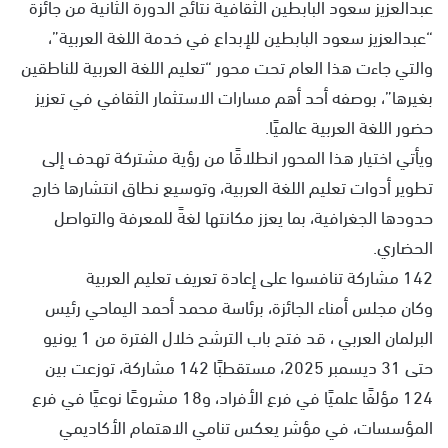
عبدالعزيز سعود البابطين الثقافية نتائج الدورة الثانية من جائزة
“عبدالعزيز سعود البابطين للإبداع في خدمة اللغة العربية”،
والتي جاءت هذا العام تحت محور “تعليم اللغة العربية للناطقين
بغيرها”، بوصفه أحد أهم مسارات الاستثمار الثقافي في تعزيز
حضور اللغة العربية عالميًا.
ويأتي اختيار هذا المحور انطلاقًا من رؤية مشتركة تهدف إلى
تطوير أدوات تعليم اللغة العربية، وتوسيع نطاق انتشارها خارج
حدودها الجغرافية، بما يعزز مكانتها لغةً للمعرفة والتواصل
الحضاري.
142 مشاركة تنافسوا على إعادة تعريف تعليم العربية
وكان مجلس أمناء الجائزة، برئاسة محمد أحمد اليماحي رئيس
البرلمان العربي ، قد فتح باب الترشح خلال الفترة من 1 يونيو
حتى 31 ديسمبر 2025، مستقطبًا 142 مشاركة، توزعت بين
124 مؤلفًا علميًا في فرع الأفراد، و18 مشروعًا نوعيًا في فرع
المؤسسات، في مؤشر يعكس تنامي الاهتمام الأكاديمي