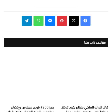
بينتيريست
ماسنجر
واتساب
تيلقرام
مقالات ذات صلة
قائد الدرك الملكي ببلفاع يقود تدخلا
حجز 7300 قرص مهلوس وإخضاع
ميدانيا ينتهي بتوقيف صاحب محل
مشتبهين للبحث القضائي تحت إشراف