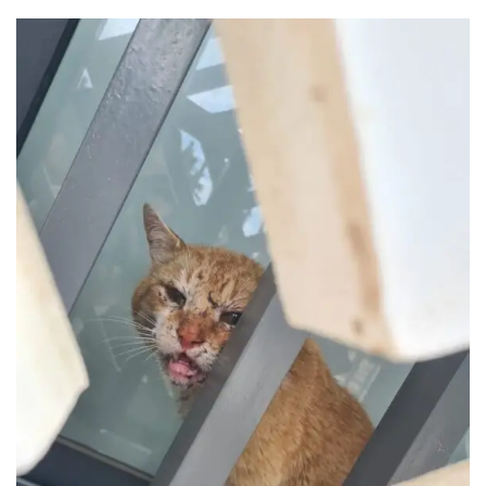
ر
س
ل
ب
ر
ي
د
ا
إ
ل
ك
ت
ر
و
ن
ي
ا