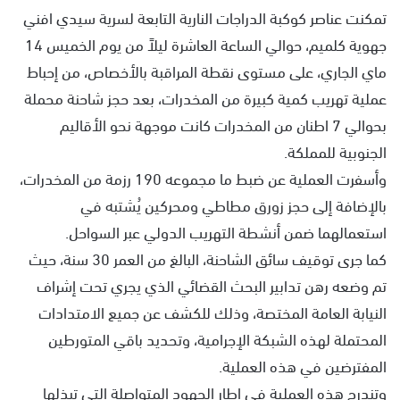
تمكنت عناصر كوكبة الدراجات النارية التابعة لسرية سيدي افني
جهوية كلميم، حوالي الساعة العاشرة ليلاً من يوم الخميس 14
ماي الجاري، على مستوى نقطة المراقبة بالأخصاص، من إحباط
عملية تهريب كمية كبيرة من المخدرات، بعد حجز شاحنة محملة
بحوالي 7 اطنان من المخدرات كانت موجهة نحو الأقاليم
الجنوبية للمملكة.
وأسفرت العملية عن ضبط ما مجموعه 190 رزمة من المخدرات،
بالإضافة إلى حجز زورق مطاطي ومحركين يُشتبه في
استعمالهما ضمن أنشطة التهريب الدولي عبر السواحل.
كما جرى توقيف سائق الشاحنة، البالغ من العمر 30 سنة، حيث
تم وضعه رهن تدابير البحث القضائي الذي يجري تحت إشراف
النيابة العامة المختصة، وذلك للكشف عن جميع الامتدادات
المحتملة لهذه الشبكة الإجرامية، وتحديد باقي المتورطين
المفترضين في هذه العملية.
وتندرج هذه العملية في إطار الجهود المتواصلة التي تبذلها