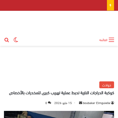
بح
الوضع ال
القائمة
حوادث
كوكبة الدراجات النارية تحبط عملية تهريب كبرى للمخدرات بالأخصاص
boubaker Elmguielle
أ
15 مايو 2026
0
ر
س