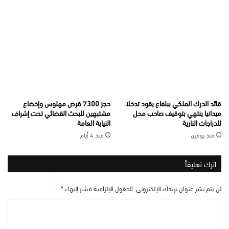
قائد الدرك الملكي ببلفاع يقود تدخلا
حجز 7300 قرص مهلوس وإخضاع
ميدانيا ينتهي بتوقيف صاحب محل
مشتبهين للبحث القضائي تحت إشراف
للدراجات النارية
النيابة العامة
منذ يومين
منذ 4 أيام
اترك تعليقاً
لن يتم نشر عنوان بريدك الإلكتروني.
الحقول الإلزامية مشار إليها بـ
*
ا
ل