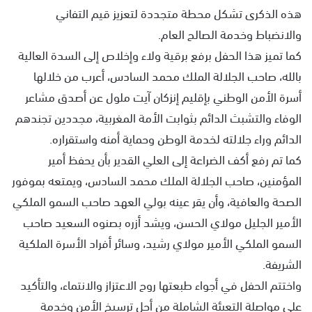
هذه الذكرى تشكل محطة متجددة لتعزيز قيم التفاني
والانضباط وخدمة الصالح العام.
كما تميز هذا الحفل برفع برقية ولاء وإخلاص إلى السدة العالية
بالله، صاحب الجلالة الملك محمد السادس، أعرب من خلالها
أسرة الأمن الوطني بإقليم إنزكان آيت ملول عن أصدق مشاعر
الوفاء والتشبث الدائم بثوابت الأمة المغربية، مجددين تجندهم
الدائم وراء جلالته لخدمة الوطن وحماية أمنه واستقراره.
كما تم رفع أكف الضراعة إلى العلي القدير بأن يحفظ أمير
المؤمنين، صاحب الجلالة الملك محمد السادس، ويمتعه بموفور
الصحة والعافية، وأن يقر عينه بولي العهد صاحب السمو الملكي
الأمير الجليل مولاي الحسن، ويشد أزره بصنوه السعيد صاحب
السمو الملكي الأمير مولاي رشيد، وسائر أفراد الأسرة الملكية
الشريفة.
واختتم الحفل في أجواء طبعتها روح الاعتزاز والانتماء، والتأكيد
على مواصلة التعبئة الشاملة من أجل ترسيخ الأمن وخدمة