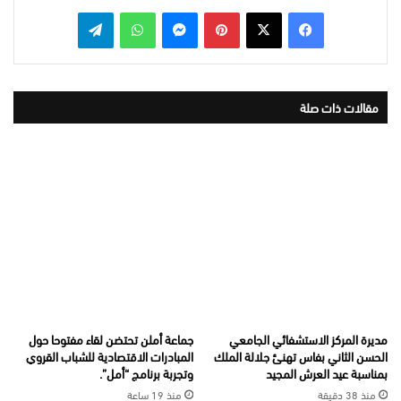
بينتيريست
ماسنجر
واتساب
تيلقرام
مقالات ذات صلة
مديرة المركز الاستشفائي الجامعي
جماعة أملن تحتضن لقاء مفتوحا حول
الحسن الثاني بفاس تهنئ جلالة الملك
المبادرات الاقتصادية للشباب القروي
بمناسبة عيد العرش المجيد
وتجربة برنامج “أمل”.
منذ 38 دقيقة
منذ 19 ساعة