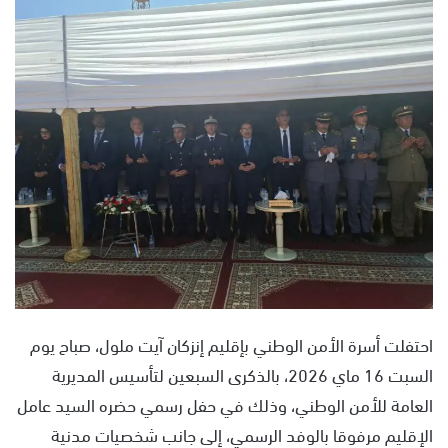
س
ل
ب
ر
ي
د
ا
إ
ل
ك
ت
ر
و
ن
احتفلت أسرة الأمن الوطني بإقليم إنزكان آيت ملول، صباح يوم
ي
السبت 16 ماي 2026، بالذكرى السبعين لتأسيس المديرية
ا
العامة للأمن الوطني، وذلك في حفل رسمي حضره السيد عامل
الإقليم مرفوقا بالوفد الرسمي، إلى جانب شخصيات مدنية