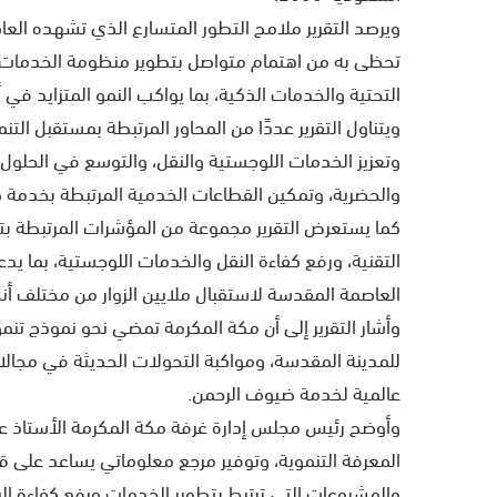
ويرصد التقرير ملامح التطور المتسارع الذي تشهده العاص
تحظى به من اهتمام متواصل بتطوير منظومة الخدمات الم
التحتية والخدمات الذكية، بما يواكب النمو المتزايد في أ
ويتناول التقرير عددًا من المحاور المرتبطة بمستقبل الت
وتعزيز الخدمات اللوجستية والنقل، والتوسع في الحلول ال
والحضرية، وتمكين القطاعات الخدمية المرتبطة بخدمة 
كما يستعرض التقرير مجموعة من المؤشرات المرتبطة بتطو
التقنية، ورفع كفاءة النقل والخدمات اللوجستية، بما يدع
العاصمة المقدسة لاستقبال ملايين الزوار من مختلف أنحا
وأشار التقرير إلى أن مكة المكرمة تمضي نحو نموذج تنمو
للمدينة المقدسة، ومواكبة التحولات الحديثة في مجالات
عالمية لخدمة ضيوف الرحمن.
وأوضح رئيس مجلس إدارة غرفة مكة المكرمة الأستاذ عبد
المعرفة التنموية، وتوفير مرجع معلوماتي يساعد على قر
والمشروعات التي ترتبط بتطوير الخدمات ورفع كفاءة ال