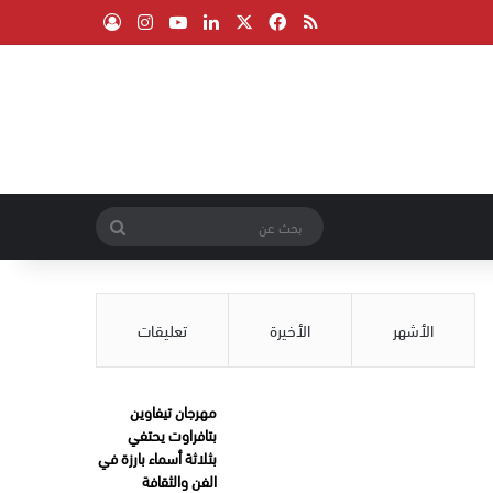
‫X
فيسبوك
ملخص الموقع RSS
لينكدإن
‫YouTube
انستقرام
تسجيل الدخول
بحث
عن
الأشهر
الأخيرة
تعليقات
مهرجان تيفاوين
بتافراوت يحتفي
بثلاثة أسماء بارزة في
الفن والثقافة