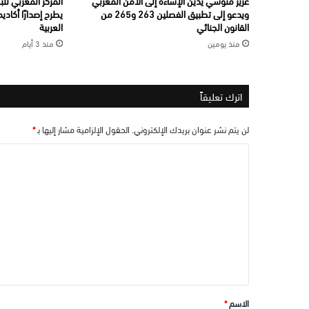
عزيز منوشي يدين الإساءة إلى الأمن المغربي
المركز المغربي لل
ويدعو إلى تطبيق الفصلين 263 و265 من
يطرح إصدارًا أكاديم
القانون الجنائي
العربية
منذ يومين
منذ 3 أيام
اترك تعليقاً
لن يتم نشر عنوان بريدك الإلكتروني.
الحقول الإلزامية مشار إليها بـ
*
ا
ل
ت
ع
ل
ي
ق
*
الاسم
*