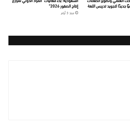
بحث العلمي وتطوير الكفاءات
السعودية: بدء فعاليات “المزاد الدولي لمزارع
يًا جديدًا لتجويد تدريس اللغة
إنتاج الصقور 2026”
منذ 3 أيام