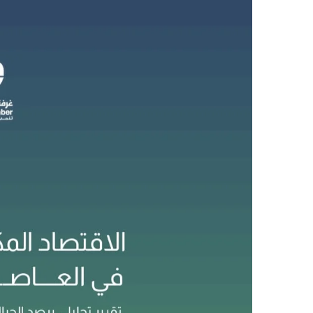
ل
ب
ر
ي
د
ا
إ
ل
ك
ت
ر
و
ن
ي
ا