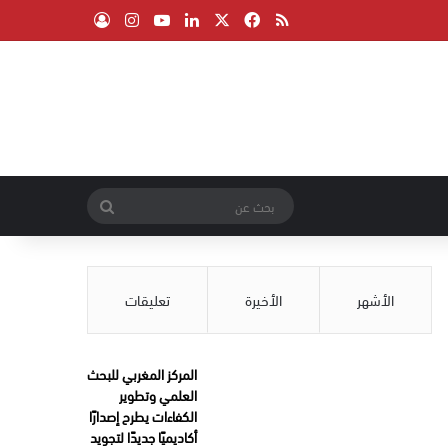
‫X
فيسبوك
ملخص الموقع RSS
لينكدإن
‫YouTube
انستقرام
تسجيل الدخول
بحث
عن
الأشهر
الأخيرة
تعليقات
المركز المغربي للبحث
العلمي وتطوير
الكفاءات يطرح إصدارًا
أكاديميًا جديدًا لتجويد