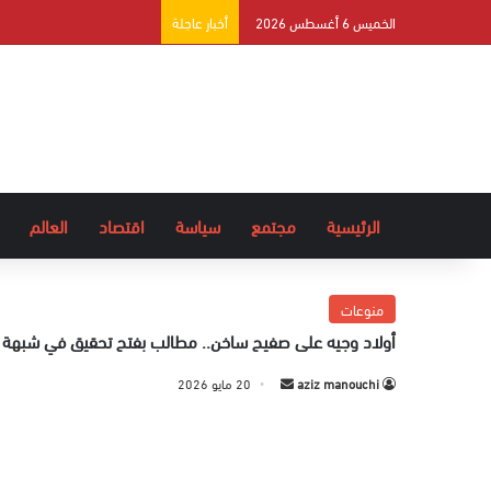
الخميس 6 أغسطس 2026
أخبار عاجلة
الرئيسية
مجتمع
سياسة
اقتصاد
العالم
منوعات
أولاد وجيه على صفيح ساخن.. مطالب بفتح تحقيق في شبهة تف
aziz manouchi
أ
20 مايو 2026
ر
س
ل
ب