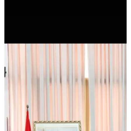
س
ل
ب
ر
ي
د
ا
إ
ل
ك
ت
ر
و
ن
ي
ا