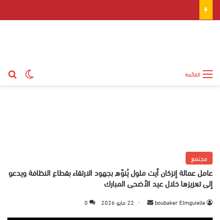
بح
الوضع ال
القائمة
مجتمع
عامل عمالة إنزكان أيت ملول يُنوّه بجهود الارتقاء بقطاع النظافة ويدعو
إلى تعزيزها خلال عيد الأضحى المبارك
boubaker Elmguielle
أ
22 مايو 2026
0
ر