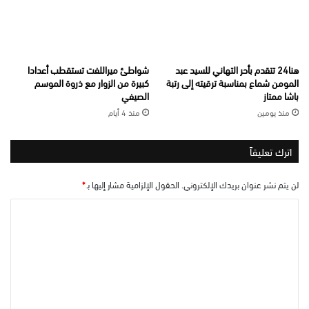
هنا24 تتقدم بأحر التهاني للسيد عبد
شواطئ ميراللفت تستقطب أعدادا
المومن شماع بمناسبة ترقيته إلى رتبة
كبيرة من الزوار مع ذروة الموسم
باشا ممتاز
الصيفي
منذ يومين
منذ 4 أيام
اترك تعليقاً
لن يتم نشر عنوان بريدك الإلكتروني.
الحقول الإلزامية مشار إليها بـ
*
ا
ل
ت
ع
ل