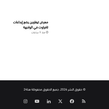
معرض تيفاوين يضع إبداعات
تافراوت في الواجهة
منذ 9 ساعات
© حقوق النشر 2026، جميع الحقوق محفوظة هنا24
ملخص
‫X
فيسبوك
لينكدإن
‫YouTube
انستقرام