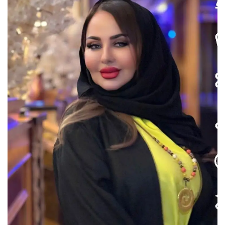
ل
ب
ر
ي
د
ا
إ
ل
ك
ت
ر
و
ن
ي
ا