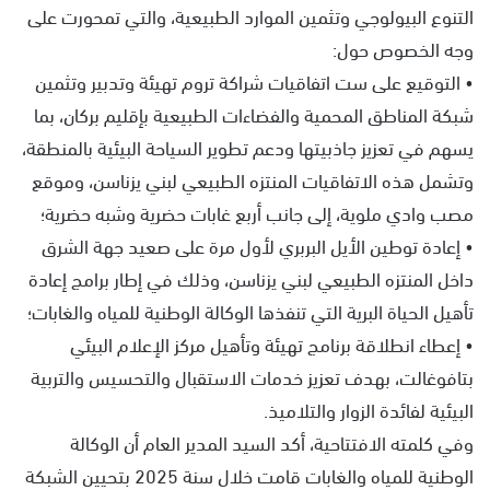
التنوع البيولوجي وتثمين الموارد الطبيعية، والتي تمحورت على
وجه الخصوص حول:
• التوقيع على ست اتفاقيات شراكة تروم تهيئة وتدبير وتثمين
شبكة المناطق المحمية والفضاءات الطبيعية بإقليم بركان، بما
يسهم في تعزيز جاذبيتها ودعم تطوير السياحة البيئية بالمنطقة،
وتشمل هذه الاتفاقيات المنتزه الطبيعي لبني يزناسن، وموقع
مصب وادي ملوية، إلى جانب أربع غابات حضرية وشبه حضرية؛
• إعادة توطين الأيل البربري لأول مرة على صعيد جهة الشرق
داخل المنتزه الطبيعي لبني يزناسن، وذلك في إطار برامج إعادة
تأهيل الحياة البرية التي تنفذها الوكالة الوطنية للمياه والغابات؛
• إعطاء انطلاقة برنامج تهيئة وتأهيل مركز الإعلام البيئي
بتافوغالت، بهدف تعزيز خدمات الاستقبال والتحسيس والتربية
البيئية لفائدة الزوار والتلاميذ.
وفي كلمته الافتتاحية، أكد السيد المدير العام أن الوكالة
الوطنية للمياه والغابات قامت خلال سنة 2025 بتحيين الشبكة