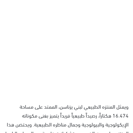
ويمثل المنتزه الطبيعي لبني يزناسن، الممتد على مساحة
16.474 هكتاراً، رصيداً طبيعياً فريداً يتميز بغنى مكوناته
الإيكولوجية والبيولوجية وجمال مناظره الطبيعية. ويحتضن هذا
المنتزه، على وجه الخصوص، تشكيلات غابوية من العرعار والبلوط