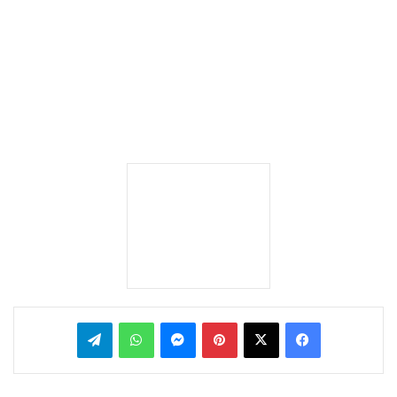
بينتيريست
ماسنجر
واتساب
تيلقرام