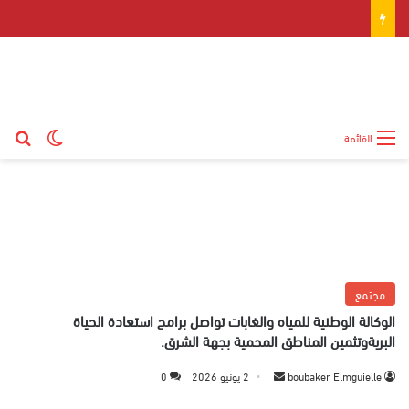
بح
الوضع ال
القائمة
مجتمع
الوكالة الوطنية للمياه والغابات تواصل برامج استعادة الحياة
البريةوتثمين المناطق المحمية بجهة الشرق.
boubaker Elmguielle
أ
2 يونيو 2026
0
ر