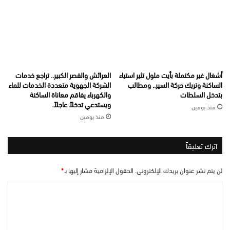
أشغال غير مكتملة بأيت ملول تثير استياء
العرائش والقصر الكبير.. تراجع خدمات
الساكنة وتربك حركة السير.. ومطالب
الشركة الجهوية متعددة الخدمات للماء
بتدخل السلطات
والكهرباء يفاقم معاناة الساكنة
ويستدعي تدخلاً عاجلاً.
منذ يومين
منذ يومين
اترك تعليقاً
لن يتم نشر عنوان بريدك الإلكتروني.
الحقول الإلزامية مشار إليها بـ
*
ا
ل
ت