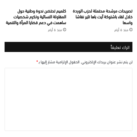
تصريحات مرشحة محتملة لحزب الوردة
كلميم تحتضن ندوة وطنية حول
خلال لقاء باشتوكة آيت باها تثير نقاشا
المقاولة النسائية وتكرم شخصيات
واسعا
ساهمت في دعم قضايا المرأة والتنمية
منذ 6 أيام
منذ 6 أيام
اترك تعليقاً
لن يتم نشر عنوان بريدك الإلكتروني.
الحقول الإلزامية مشار إليها بـ
*
ا
ل
ت
ع
ل
ي
ق
*