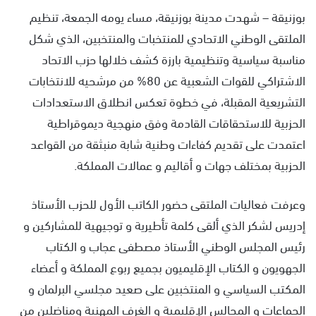
بوزنيقة – شهدت مدينة بوزنيقة، مساء يومه الجمعة، تنظيم
الملتقى الوطني الاتحادي للمنتخبات والمنتخبين، الذي شكل
مناسبة سياسية وتنظيمية بارزة كشف خلالها حزب الاتحاد
الاشتراكي للقوات الشعبية عن 80% من مرشحيه للانتخابات
التشريعية المقبلة، في خطوة تعكس انطلاق الاستعدادات
الحزبية للاستحقاقات القادمة وفق منهجية ديموقراطية
اعتمدت على تقديم كفاءات وطنية شابة منبثقة من القواعد
الحزبية بمختلف جهات و أقاليم و عمالات المملكة.
وعرفت فعاليات الملتقى حضور الكاتب الأول للحزب الأستاذ
إدريس لشكر الذي ألقى كلمة تأطيرية و توجيهية للمشاركين و
رئيس المجلس الوطني الأستاذ مصطفى عجاب و الكتاب
الجهويون و الكتاب الإقليميون بجميع ربوع المملكة و أعضاء
المكتب السياسي و المنتخبين على صعيد مجلسي البرلمان و
الجماعات و المجالس الإقليمية و الغرف المهنية ومناضلين من