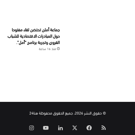
جماعة أملن تحتضن لقاء مفتوحا
حول المبادرات الاقتصادية للشباب
القروي وتجربة برنامج “أمل”.
منذ 16 ساعة
© حقوق النشر 2026، جميع الحقوق محفوظة هنا24
ملخص
‫X
فيسبوك
لينكدإن
‫YouTube
انستقرام