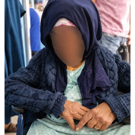
س
ل
ب
ر
ي
د
ا
إ
ل
ك
ت
ر
و
ن
ي
ا