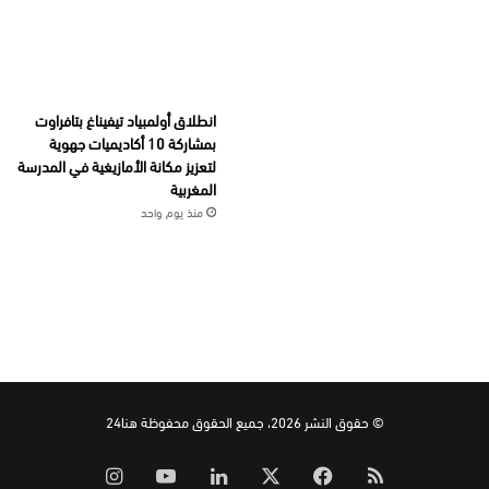
انطلاق أولمبياد تيفيناغ بتافراوت
بمشاركة 10 أكاديميات جهوية
لتعزيز مكانة الأمازيغية في المدرسة
المغربية
منذ يوم واحد
© حقوق النشر 2026، جميع الحقوق محفوظة هنا24
ملخص
‫X
فيسبوك
لينكدإن
‫YouTube
انستقرام