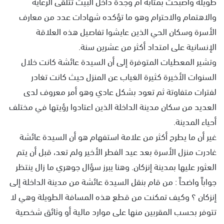
طويلة وأصبحت بمثابة أم وجدة داخل البيت تتلقى الرعاية
والاهتمام والاحترام وهو ما تؤكده شهادات عدد من معارف
الأسرة وسكان الحي الذين عايشوا تفاصيل هذه العلاقة
الإنسانية على امتداد أكثر من عشرين سنة.
وتشير المعطيات المتوفرة إلى أن السيدة عائشة كانت خلال
السنوات الأخيرة كثيرة الغياب عن المنزل حيث كانت تغادر
لفترات متفاوتة ثم تعود بشكل عادي وهو أمر معروف لدى
العديد من سكان مدينة الداخلة الذين اعتادوا رؤيتها في مختلف
أحياء المدينة.
غير أن ما يطرح أكثر من علامة استفهام هو أن السيدة عائشة
غادرت منزل الأسرة بعد عيد الفطر الأخير ولم تعد، قبل أن يتم
العثور عليها بمدينة إنزكان. وهنا يبرز سؤال جوهري ما زال ينتظر
جواباً واضحاً : من قام بنقل السيدة عائشة من مدينة الداخلة إلى
إنزكان ؟ وكيف تمكنت من قطع هذه المسافة الطويلة وهي لا
تتوفر بحسب المقربين منها على موارد مالية أو وثائق شخصية