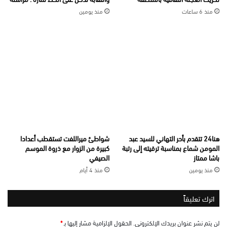
منذ 6 ساعات
منذ يومين
هنا24 تتقدم بأحر التهاني للسيد عبد
شواطئ ميراللفت تستقطب أعدادا
المومن شماع بمناسبة ترقيته إلى رتبة
كبيرة من الزوار مع ذروة الموسم
باشا ممتاز
الصيفي
منذ يومين
منذ 4 أيام
اترك تعليقاً
لن يتم نشر عنوان بريدك الإلكتروني.
الحقول الإلزامية مشار إليها بـ
*