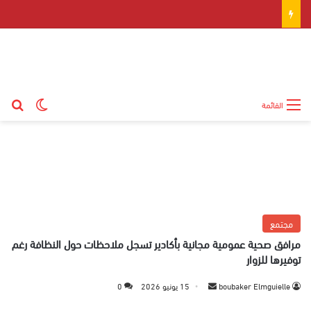
بح
الوضع ال
القائمة
مجتمع
مرافق صحية عمومية مجانية بأكادير تسجل ملاحظات حول النظافة رغم
توفيرها للزوار
boubaker Elmguielle
أ
15 يونيو 2026
0
ر