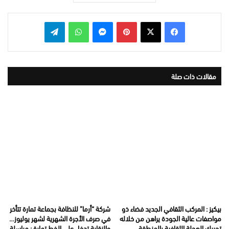
بينتيريست
ماسنجر
واتساب
تيلقرام
مقالات ذات صلة
بيكيز : المركب الثقافي الجديد فضاء ذو
شركة “أرما” للنظافة بجماعة تمارة تتأخر
مواصفات عالية الجودة يراهن من خلاله
في صرف الأجرة الشهرية لشهر يوليوز…
تحريك العجلة الثقافية بالمنطقة
والنقابة تدخل على الخط تمارة : مراسلة