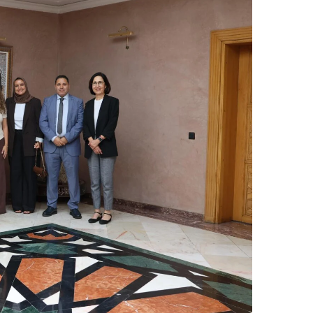
ر
ي
د
ا
إ
ل
ك
ت
ر
و
ن
ي
ا