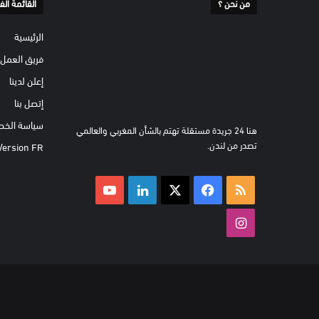
من نحن ؟
القائمة الف
الرئيسية
فريق العمل
إعلن لدينا
إتصل بنا
سياسة الخص
هنا 24 جريدة مستقلة تهتم بالشأن المغربي والعالمي
تصدر من لندن.
Version FR
ملخص
‫X
فيسبوك
لينكدإن
‫YouTube
الموقع
انستقرام
RSS