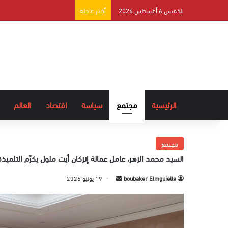
الخميس 6 أغسطس 2026
أخبار عاجلة
الرئيسية
مجتمع
سياسة
اقتصاد
العالم
مجتمع
السيد محمد الزهر، عامل عمالة إنزكان أيت ملول يكرّم التلميذة
boubaker Elmguielle
أ
19 يونيو 2026
ر
س
ل
ب