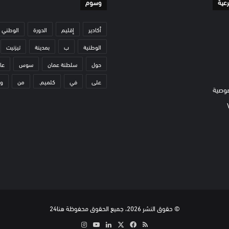
رعية
وسوم
أكادير
إقليم
الدورة
الوطني
الوطنية
ب
بمدينة
تيزنيت
حول
سلطنة عمان
سوس
عا
على
في
كلميم.
من
و
وصية
© حقوق النشر 2026، جميع الحقوق محفوظة هنا24
ملخص
‫X
فيسبوك
لينكدإن
‫YouTube
انستقرام