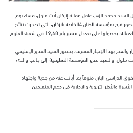
 السيد محمد الزهر، عامل عمالة إنزكان أيت ملول، مساء يوم
الجمعة 19 يونيو 2026 بمكتبه، التلميذة المتفوقة أدمنصور فرح بمؤسسة الحنان 4الخاصة بانزكان، التي تصدرت نتائج
امتحانات الباكالوريا برسم دورة يونيو 2026 على صعيد العمالة، بحصولها على معدل متميز بلغ 19,48 في شعبة العلوم
 والفخر بهذا الإنجاز المشرف، بحضور السيد المدير الإقليمي
ن أيت ملول، والسيد مدير المؤسسة التعليمية، إلى جانب والدي
وق الدراسي البارز، منوهاً بما أبانت عنه من جدية واجتهاد
لأسرة والأطر التربوية والإدارية في دعم المتعلمين