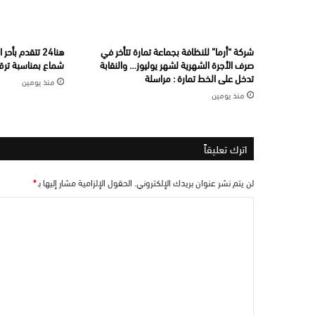
شركة “أرما” للنظافة بجماعة تمارة تتأخر في
هنا24 تتقدم ب
صرف الأجرة الشهرية لشهر يوليوز… والنقابة
شماع بمناسبة ترقيت
تدخل على الخط تمارة : مراسلة
منذ يومين
منذ يومين
اترك تعليقاً
لن يتم نشر عنوان بريدك الإلكتروني.
الحقول الإلزامية مشار إليها بـ
*
ا
ل
ت
ع
ل
ي