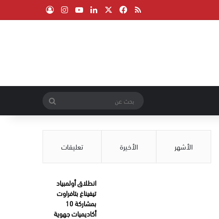
‫X
فيسبوك
ملخص الموقع RSS
لينكدإن
‫YouTube
انستقرام
تسجيل الدخول
بحث
عن
الأشهر
الأخيرة
تعليقات
انطلاق أولمبياد
تيفيناغ بتافراوت
بمشاركة 10
أكاديميات جهوية