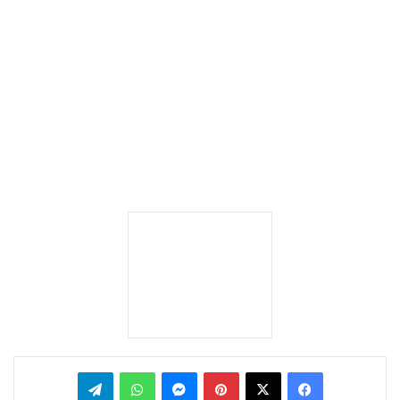
بينتيريست
ماسنجر
واتساب
تيلقرام