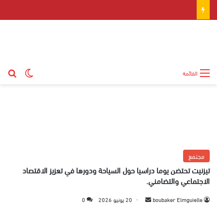
بح
الوضع ال
القائمة
مجتمع
تيزنيت تحتضن يوما دراسيا حول السياحة ودورها في تعزيز الاقتصاد
الاجتماعي والتضامني.
boubaker Elmguielle
أ
20 يونيو 2026
0
ر