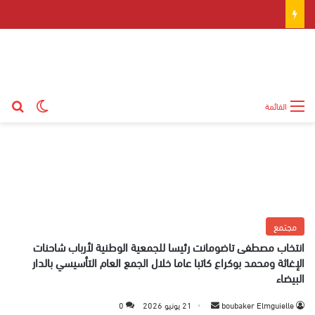
بح
الوضع ال
القائمة
مجتمع
انتخاب مصطفى تاضومانت رئيسا للجمعية الوطنية لأرباب شاحنات
الإغاثة ومحمد بوكراع كاتبا عاما خلال الجمع العام التأسيسي بالدار
البيضاء
boubaker Elmguielle
أ
21 يونيو 2026
0