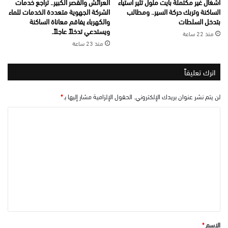
أشغال غير مكتملة بأيت ملول تثير استياء
العرائش والقصر الكبير.. تراجع خدمات
الساكنة وتربك حركة السير.. ومطالب
الشركة الجهوية متعددة الخدمات للماء
بتدخل السلطات
والكهرباء يفاقم معاناة الساكنة
ويستدعي تدخلاً عاجلاً.
منذ 22 ساعة
منذ 23 ساعة
اترك تعليقاً
لن يتم نشر عنوان بريدك الإلكتروني.
الحقول الإلزامية مشار إليها بـ
*
ا
ل
ت
ع
ل
ي
ق
*
الاسم
*