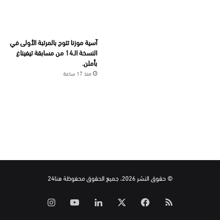
آسية موزنا تتوج بالمرتبة الأولى في
النسخة الـ14 من مسابقة تيفيناغ
بأملن.
منذ 17 ساعة
© حقوق النشر 2026، جميع الحقوق محفوظة هنا24
ملخص
‫X
فيسبوك
لينكدإن
‫YouTube
انستقرام