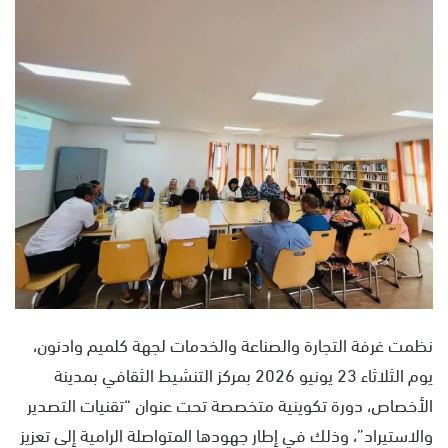
س
ل
ب
ر
ي
د
ا
إ
ل
ك
ت
ر
و
ن
نظمت غرفة التجارة والصناعة والخدمات لجهة كلميم وادنون،
ي
يوم الثلاثاء 23 يونيو 2026 بمركز التنشيط الثقافي بمدينة
ا
الأخصاص، دورة تكوينية متخصصة تحت عنوان “تقنيات التصدير
والاستيراد”، وذلك في إطار جهودها المتواصلة الرامية إلى تعزيز