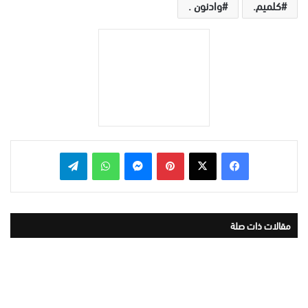
كلميم.
وادنون .
بينتيريست
ماسنجر
واتساب
تيلقرام
مقالات ذات صلة