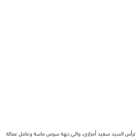
ل
ب
ر
ي
د
ا
إ
ل
ك
ت
ر
و
ن
ي
ا
ترأس السيد سعيد أمزازي، والي جهة سوس ماسة وعامل عمالة