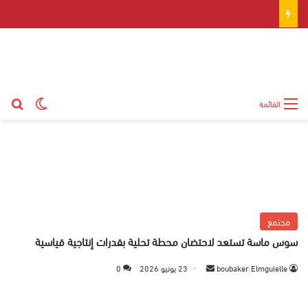
بح
الوضع ال
القائمة
مجتمع
سوس ماسة تستعد لاحتضان محطة تحلية بقدرات إنتاجية قياسية
boubaker Elmguielle
أ
23 يونيو 2026
0
ر
س