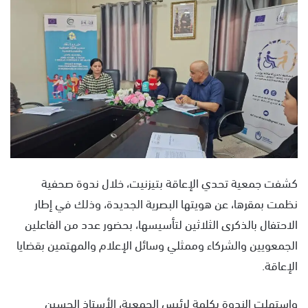
س
ل
ب
ر
ي
د
ا
إ
ل
ك
ت
كشفت جمعية تحدي الإعاقة بتيزنيت، خلال ندوة صحفية
ر
نظمت بمقرها، عن هويتها البصرية الجديدة، وذلك في إطار
و
الاحتفال بالذكرى الثلاثين لتأسيسها، بحضور عدد من الفاعلين
ن
ي
الجمعويين والشركاء وممثلي وسائل الإعلام والمهتمين بقضايا
ا
الإعاقة.
واستهلت الندوة بكلمة لرئيس الجمعية، الأستاذ الحسين