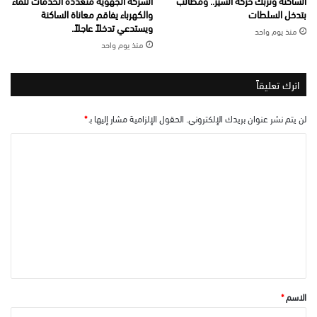
الساكنة وتربك حركة السير.. ومطالب
الشركة الجهوية متعددة الخدمات للماء
بتدخل السلطات
والكهرباء يفاقم معاناة الساكنة
ويستدعي تدخلاً عاجلاً.
منذ يوم واحد
منذ يوم واحد
اترك تعليقاً
لن يتم نشر عنوان بريدك الإلكتروني.
الحقول الإلزامية مشار إليها بـ
*
ا
ل
ت
ع
ل
ي
ق
*
الاسم
*