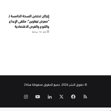
إنزكان تحتضن النسخة الخامسة لـ
“معرض تيفاوين”: ملتقى الإبداع
والتنوع والفرص الاقتصادية
منذ 16 ساعة
© حقوق النشر 2026، جميع الحقوق محفوظة هنا24
ملخص
‫X
فيسبوك
لينكدإن
‫YouTube
انستقرام
الموقع
ر