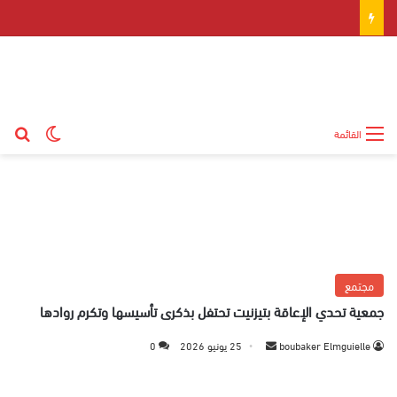
بح
الوضع ال
القائمة
مجتمع
جمعية تحدي الإعاقة بتيزنيت تحتفل بذكرى تأسيسها وتكرم روادها
boubaker Elmguielle
أ
25 يونيو 2026
0
ر
س