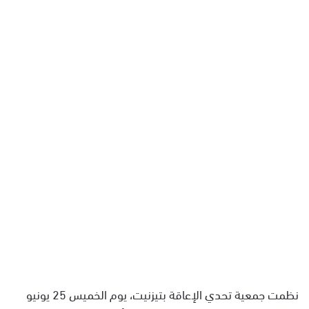
ل
ب
ر
ي
د
ا
إ
ل
ك
ت
ر
و
ن
ي
ا
نظمت جمعية تحدي الإعاقة بتيزنيت، يوم الخميس 25 يونيو