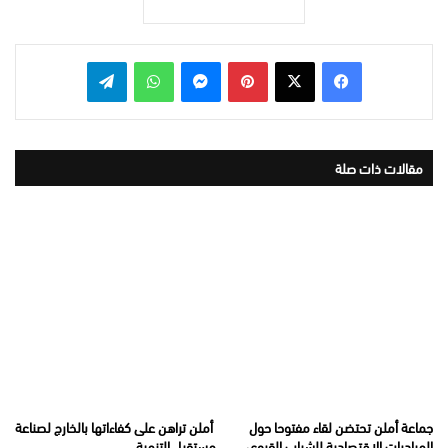
بينتيريست
ماسنجر
واتساب
تيلقرام
مقالات ذات صلة
جماعة أملن تحتضن لقاء مفتوحا حول
أملن تراهن على كفاءاتها بالخارج لصناعة
المبادرات الاقتصادية للشباب القروي
مستقبل التنمية