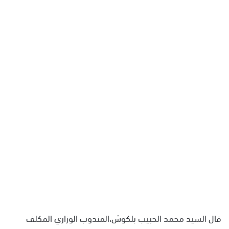
ل
ب
ر
ي
د
ا
إ
ل
ك
ت
ر
و
ن
ي
ا
قال السيد محمد الحبيب بلكوش،المندوب الوزاري المكلف