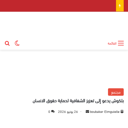
بح
الوضع ال
القائمة
مجتمع
بلكوش يدعو إلى تعزيز الشفافية لحماية حقوق الانسان
boubaker Elmguielle
أ
26 يونيو 2026
0
ر
س