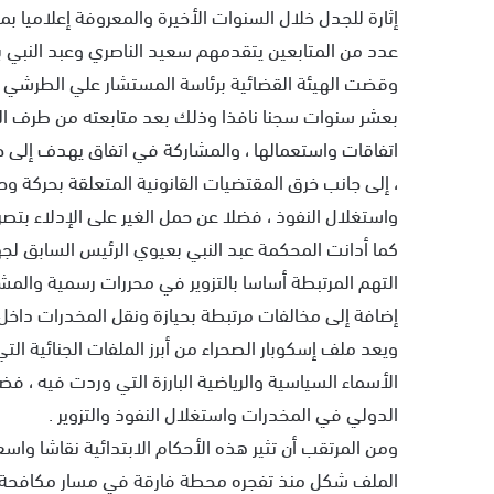
إثارة للجدل خلال السنوات الأخيرة والمعروفة إعلاميا ب
عدد من المتابعين يتقدمهم سعيد الناصري وعبد النبي ب
وقضت الهيئة القضائية برئاسة المستشار علي الطرشي بإد
بعشر سنوات سجنا نافذا وذلك بعد متابعته من طرف الني
اتفاقات واستعمالها ، والمشاركة في اتفاق يهدف إلى حي
، إلى جانب خرق المقتضيات القانونية المتعلقة بحركة وح
واستغلال النفوذ ، فضلا عن حمل الغير على الإدلاء بتص
التهم المرتبطة أساسا بالتزوير في محررات رسمية والمش
إضافة إلى مخالفات مرتبطة بحيازة ونقل المخدرات داخل ا
ويعد ملف إسكوبار الصحراء من أبرز الملفات الجنائية الت
الأسماء السياسية والرياضية البارزة التي وردت فيه ، 
الدولي في المخدرات واستغلال النفوذ والتزوير .
ومن المرتقب أن تثير هذه الأحكام الابتدائية نقاشا واس
الملف شكل منذ تفجره محطة فارقة في مسار مكافحة الج