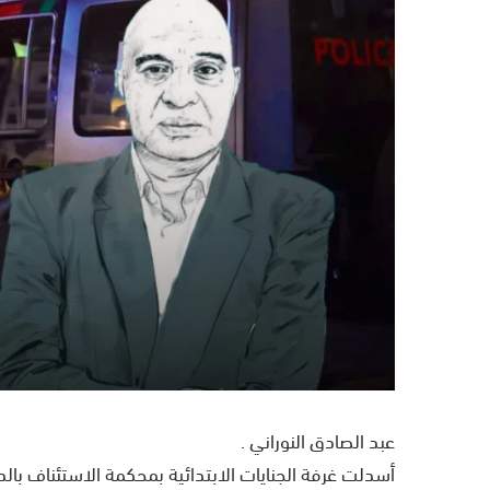
ر
ي
د
ا
إ
ل
ك
ت
ر
و
ن
ي
ا
عبد الصادق النوراني .
أسدلت غرفة الجنايات الابتدائية بمحكمة الاستئناف بالدا