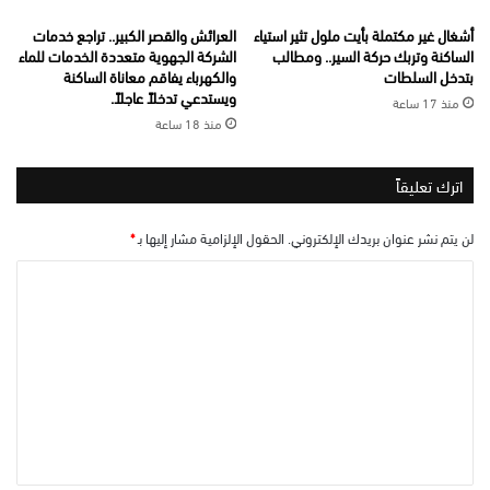
أشغال غير مكتملة بأيت ملول تثير استياء
العرائش والقصر الكبير.. تراجع خدمات
الساكنة وتربك حركة السير.. ومطالب
الشركة الجهوية متعددة الخدمات للماء
بتدخل السلطات
والكهرباء يفاقم معاناة الساكنة
ويستدعي تدخلاً عاجلاً.
منذ 17 ساعة
منذ 18 ساعة
اترك تعليقاً
لن يتم نشر عنوان بريدك الإلكتروني.
الحقول الإلزامية مشار إليها بـ
*
ا
ل
ت
ع
ل
ي
ق