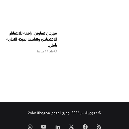
مهرجان تيفاوين.. رافعة للانتعاش
الاقتصادي وتنشيط الحركة التجارية
بأملن.
منذ 14 ساعة
© حقوق النشر 2026، جميع الحقوق محفوظة هنا24
ملخص
‫X
فيسبوك
لينكدإن
‫YouTube
انستقرام