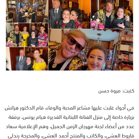
س
ل
ب
ر
ي
د
ا
إ
ل
ك
ت
ر
كتبت: مروة حسن
و
ن
في أجواء غلبت عليها مشاعر المحبة والوفاء، قام الدكتور هراتش
ي
بزيارة خاصة إلى منزل الفنانة اللبنانية القديرة هيام يونس، برفقة
ا
عدد من أعضاء لجنة مهرجان الزمن الجميل، وهم الإعلامية سعاد
قاروط العشي، والكاتب والمنتج أحمد العشي، والمخرجة رندلى