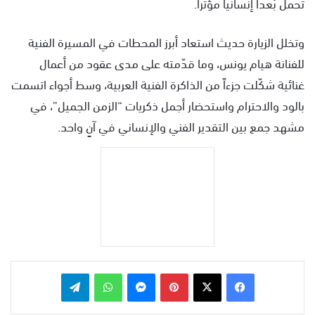
تحمل بُعداً إنسانياً مؤثراً.
وتخلل الزيارة حديث استعاد أبرز المحطات في المسيرة الفنية
للفنانة هيام يونس، وما قدّمته على مدى عقود من أعمال
غنائية شكّلت جزءاً من الذاكرة الفنية العربية، وسط أجواء اتسمت
بالود والاحترام واستحضار أجمل ذكريات “الزمن الجميل”، في
مشهد جمع بين التقدير الفني والإنساني في آنٍ واحد.
بينتيريست
ماسنجر
واتساب
تيلقرام