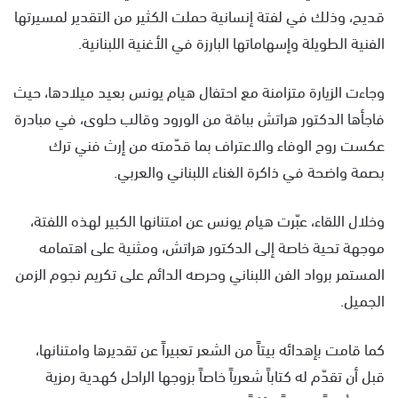
قديح، وذلك في لفتة إنسانية حملت الكثير من التقدير لمسيرتها
الفنية الطويلة وإسهاماتها البارزة في الأغنية اللبنانية.
وجاءت الزيارة متزامنة مع احتفال هيام يونس بعيد ميلادها، حيث
فاجأها الدكتور هراتش بباقة من الورود وقالب حلوى، في مبادرة
عكست روح الوفاء والاعتراف بما قدّمته من إرث فني ترك
بصمة واضحة في ذاكرة الغناء اللبناني والعربي.
وخلال اللقاء، عبّرت هيام يونس عن امتنانها الكبير لهذه اللفتة،
موجهة تحية خاصة إلى الدكتور هراتش، ومثنية على اهتمامه
المستمر برواد الفن اللبناني وحرصه الدائم على تكريم نجوم الزمن
الجميل.
كما قامت بإهدائه بيتاً من الشعر تعبيراً عن تقديرها وامتنانها،
قبل أن تقدّم له كتاباً شعرياً خاصاً بزوجها الراحل كهدية رمزية