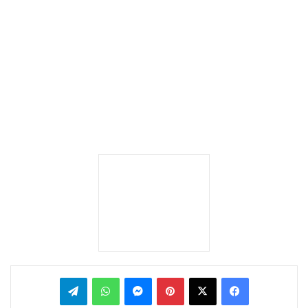
بينتيريست
ماسنجر
واتساب
تيلقرام