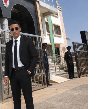
ر
ي
د
ا
إ
ل
ك
ت
ر
و
ن
ي
ا