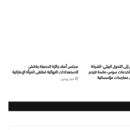
إلى التحول البيئي: الشركة
مجلس أمناء جائزة الحصباة يناقش
الخدمات سوس-ماسة تترجم
الاستعدادات النهائية لملتقى المرأة الإماراتية
لى ممارسات مؤسساتية
منذ يومين