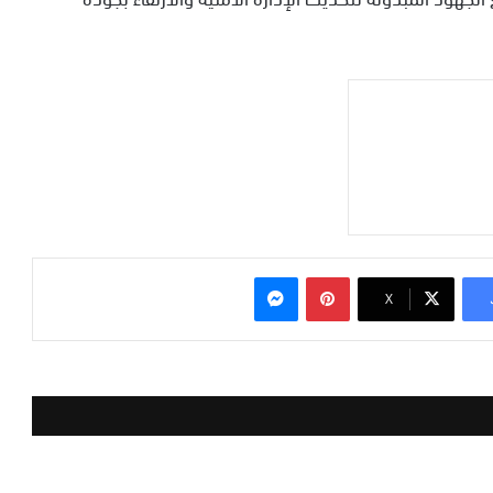
بينتيريست
ماسنجر
‫X