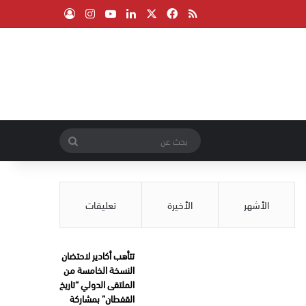
‫X
فيسبوك
ملخص الموقع RSS
لينكدإن
‫YouTube
انستقرام
تسجيل الدخول
بحث
عن
الأشهر
الأخيرة
تعليقات
تتأهب أكادير لاحتضان
النسخة الخامسة من
الملتقى الدولي “تاريخ
القفطان” بمشاركة