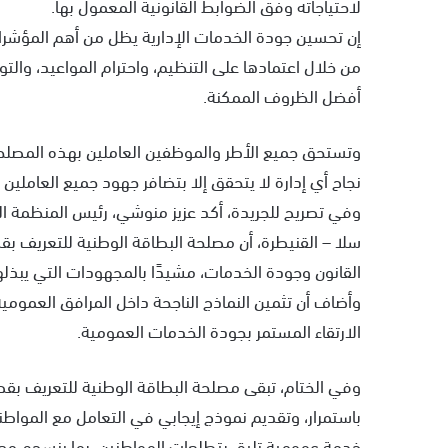
لاحتياجاته وفق الضوابط القانونية المعمول بها.
إن تحسين جودة الخدمات الإدارية يظل من أهم المؤشر
من خلال اعتمادها على التنظيم، واحترام المواعيد، والت
أفضل الظروف الممكنة.
وتستحق جميع الأطر والموظفين العاملين بهذه المصلحة ك
نجاح أي إدارة لا يتحقق إلا بتضافر جهود جميع العاملين ب
وفي تصريح للجريدة، أكد عزيز منوشي، رئيس المنظمة الو
سلا – القنيطرة، أن مصلحة البطاقة الوطنية للتعريف بقص
القانون وجودة الخدمات، مشيدًا بالمجهودات التي يبذل
وأضاف أن تثمين النماذج الناجحة داخل المرافق العمومي
الارتقاء المستمر بجودة الخدمات العمومية.
وفي الختام، تبقى مصلحة البطاقة الوطنية للتعريف بقصبة
باستمرار، وتقديم نموذج إيجابي في التعامل مع المواطن
خدمة عمومية تليق بتطلعات المواطنين، بما ينسجم مع ال