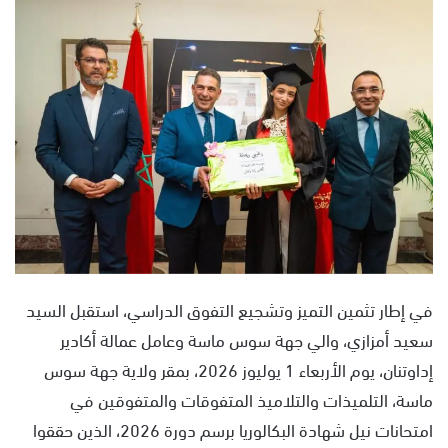
س
ل
ب
ر
ي
د
ا
إ
ل
ك
ت
ر
و
في إطار تثمين التميز وتشجيع التفوق الدراسي، استقبل السيد
ن
سعيد أمزازي، والي جهة سوس ماسة وعامل عمالة أكادير
ي
إداوتنان، يوم الأربعاء 1 يوليوز 2026، بمقر ولاية جهة سوس
ا
ماسة، التلميذات والتلاميذ المتفوقات والمتفوقين في
امتحانات نيل شهادة البكالوريا برسم دورة 2026، الذين حققوا