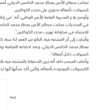
ر
كبسولات بأمعائه تحتوي على مخدر الكوكايين.
ي
وأوضح بلاغ للمديرية العامة للأمن الوطني، أنه “في إطار
د
في المخدرات، تمكنت مصالح الأمن بمطار محمد الخامس
ا
إ
للاشتباه في محاولته تهريب مخدر الكوكايين”.
ل
وأشارت إلى أن
ك
بمطار محمد الخامس الدولي، وعند اخضاعه للمراقبة بو
ت
كبسولات داخل أمعائه”.
ر
و
وأضاف المصدر ذاته، أنه جرى الاحتفاظ بالمشتبه فيه بال
ن
الكبسولات الموجودة بأمعائه، والتي أكد بشأنها أنها تح
ي
ا
إتبعنا