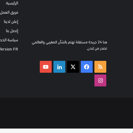
الرئيسية
فريق العمل
إعلن لدينا
إتصل بنا
سياسة الخص
هنا 24 جريدة مستقلة تهتم بالشأن المغربي والعالمي
تصدر من لندن.
Version FR
ملخص
‫X
فيسبوك
لينكدإن
‫YouTube
الموقع
انستقرام
RSS
ر