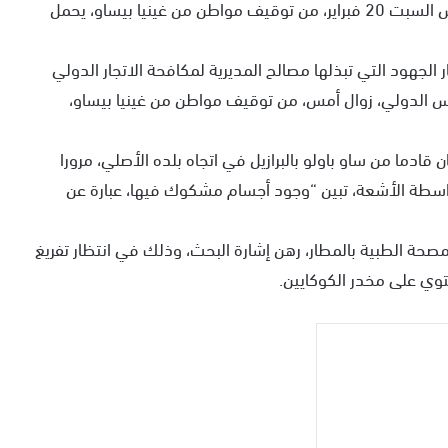
تمكنت مصالح الأمن بمطار محمد الخامس الدولي، أمس السبت 20 فبراير، من توقيف مواطن من غينيا بيساو، يحمل
 الجهود التي تبذلها مصالح المديرية لمكافحة الاتجار الدولي
 الدولي، زوال أمس، من توقيف مواطن من غينيا بيساو،
 المشتبه فيه، البالغ من العمر 42 سنة، كان قادما من ساو باولو بالبرازيل في اتجاه بلده الأصلي، مرورا
اسطة الأشعة، تبين “وجود أجسام مشكوك فيها، عبارة عن
مصحة الطبية بالمطار، رهن إشارة البحث، وذلك في انتظار تفريغ
توي على مخدر الكوكايين.