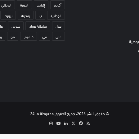
أكادير
إقليم
الدورة
الوطني
الوطنية
ب
بمدينة
تيزنيت
حول
سلطنة عمان
سوس
عا
على
في
كلميم.
من
و
وصية
© حقوق النشر 2026، جميع الحقوق محفوظة هنا24
ملخص
‫X
فيسبوك
لينكدإن
‫YouTube
انستقرام
الموقع
RSS