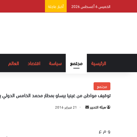
الخميس 6 أغسطس 2026
أخبار عاجلة
الرئيسية
مجتمع
سياسة
اقتصاد
العالم
مجتمع
توقيف مواطن من غينيا بيساو بمطار محمد الخامس الدولي ي
هيئة التحرير
أ
21 فبراير 2016
ر
س
و م ع
ل
ب