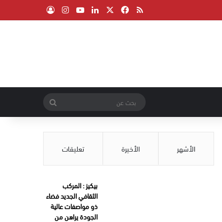
‫X
فيسبوك
ملخص الموقع RSS
لينكدإن
‫YouTube
انستقرام
تسجيل الدخول
بحث
عن
الأشهر
الأخيرة
تعليقات
بيكيز : المركب
الثقافي الجديد فضاء
ذو مواصفات عالية
الجودة يراهن من