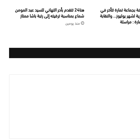
ة بجماعة تمارة تتأخر في
هنا24 تتقدم بأحر التهاني للسيد عبد المومن
ة لشهر يوليوز… والنقابة
شماع بمناسبة ترقيته إلى رتبة باشا ممتاز
رة : مراسلة
منذ يومين