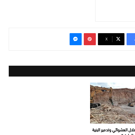
بينتيريست
ماسنجر
‫X
لال العشوائي وتدمير البنية