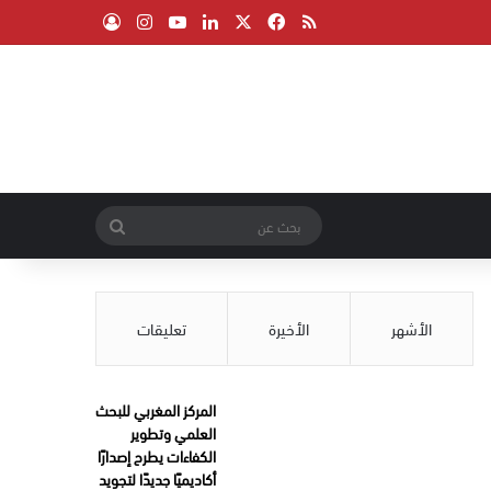
‫X
فيسبوك
ملخص الموقع RSS
لينكدإن
‫YouTube
انستقرام
تسجيل الدخول
بحث
عن
الأشهر
الأخيرة
تعليقات
المركز المغربي للبحث
العلمي وتطوير
الكفاءات يطرح إصدارًا
أكاديميًا جديدًا لتجويد