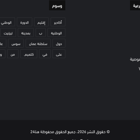
رعية
وسوم
أكادير
إقليم
الدورة
الوطني
الوطنية
ب
بمدينة
تيزنيت
حول
سلطنة عمان
سوس
عا
على
في
كلميم.
من
و
وصية
© حقوق النشر 2026، جميع الحقوق محفوظة هنا24