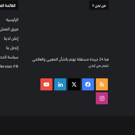
من نحن ؟
القائمة الف
الرئيسية
فريق العمل
إعلن لدينا
إتصل بنا
سياسة الخص
هنا 24 جريدة مستقلة تهتم بالشأن المغربي والعالمي
تصدر من لندن.
Version FR
ملخص
‫X
فيسبوك
لينكدإن
‫YouTube
الموقع
انستقرام
RSS