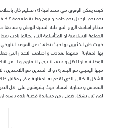
ر
كيف يمكن الوثوق في مصداقية اي تنظيم كان باختلاف مش
ي
يده بدم بارد بل بدم جامد و بروح وطنية منعدمة ؟ كيف
د
قطاع اساسه الروح المواطنة المحبة للوطن و عمادها خد
ا
إ
الجماعة الاسلامية او المتأسلمة التي لطالما نادت بمحا
ل
خيبت ظن الكثيرين بها حيث تخلفت عن الموعد التاريخي ا
ك
بها المغاربة . فمهما تعددت و اختلفت الاعذار التي جع
ت
الوطنية فانها تظل واهية ، لا يرجى لا منهم و لا من ات
ر
و
فيها اليميني مع اليساري و لا المتدين مع اللامتدين ، 
ن
الشكل النضالي الذي تقدم به المغاربة و في مقابل ذ
ي
المقدس و محاربة الفساد حيث يشوشون على اهل الصراط 
ا
لمن تبرء بشكل ضمني من مساندة قضية بلده باسره ان 